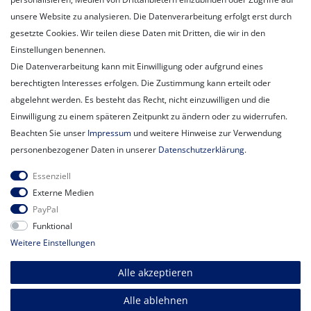
Unternehmen
unsere Website zu analysieren. Die Datenverarbeitung erfolgt erst durch
Unser Ballon-Lieferservice
gesetzte Cookies. Wir teilen diese Daten mit Dritten, die wir in den
Unsere Filiale
Einstellungen benennen.
Unsere Mitarbeiter
Die Datenverarbeitung kann mit Einwilligung oder aufgrund eines
Kontakt
berechtigten Interesses erfolgen. Die Zustimmung kann erteilt oder
Datenschutzerklärung
abgelehnt werden. Es besteht das Recht, nicht einzuwilligen und die
AGB
Einwilligung zu einem späteren Zeitpunkt zu ändern oder zu widerrufen.
Impressum
Beachten Sie unser
Impressum
und weitere Hinweise zur Verwendung
Newsletter
personenbezogener Daten in unserer
Daten­schutz­erklärung
.
Newsletter
E-MAIL **
Essenziell
Honig
Externe Medien
PayPal
Hiermit bestätige ich, dass ich die
Daten­schutz­erklärung
gelesen habe.
Funktional
Meine Einwilligung kann ich jederzeit widerrufen.**
Weitere Einstellungen
Abonnieren
Alle akzeptieren
** Hierbei handelt es sich um ein Pflichtfeld.
Alle ablehnen