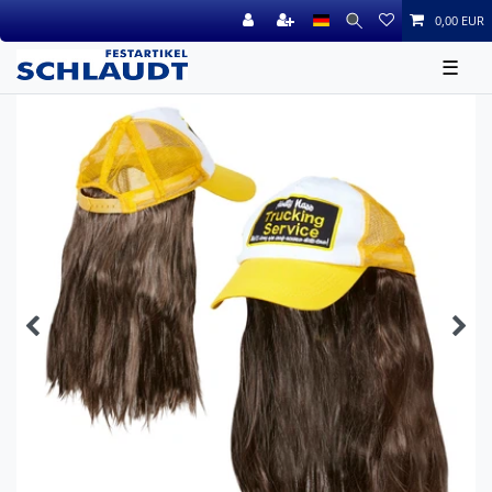
0,00 EUR
☰