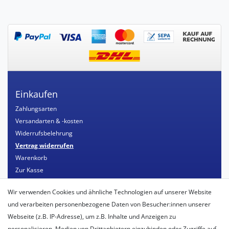
Einkaufen
Zahlungsarten
Versandarten & -kosten
Widerrufsbelehrung
Vertrag widerrufen
Warenkorb
Zur Kasse
Mein Konto
Wir verwenden Cookies und ähnliche Technologien auf unserer Website
Registrieren
und verarbeiten personenbezogene Daten von Besucher:innen unserer
Login
Webseite (z.B. IP-Adresse), um z.B. Inhalte und Anzeigen zu
personalisieren, Medien von Drittanbietern einzubinden oder Zugriffe auf