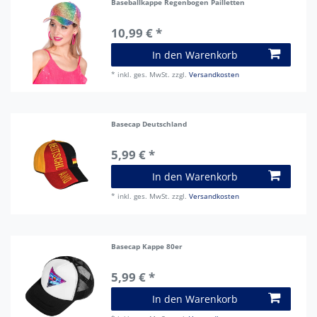
Baseballkappe Regenbogen Pailletten
10,99 € *
In den Warenkorb
*
inkl. ges. MwSt.
zzgl.
Versandkosten
Basecap Deutschland
5,99 € *
In den Warenkorb
*
inkl. ges. MwSt.
zzgl.
Versandkosten
Basecap Kappe 80er
5,99 € *
In den Warenkorb