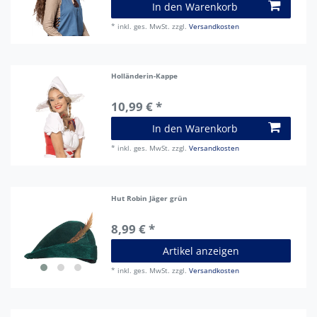
In den Warenkorb
*
inkl. ges. MwSt.
zzgl.
Versandkosten
Holländerin-Kappe
10,99 € *
In den Warenkorb
*
inkl. ges. MwSt.
zzgl.
Versandkosten
Hut Robin Jäger grün
8,99 € *
Artikel anzeigen
*
inkl. ges. MwSt.
zzgl.
Versandkosten