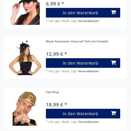
6,99 € *
In den Warenkorb
*
inkl. ges. MwSt.
zzgl.
Versandkosten
Black Fascinator Haarreif Tüll mit Schleife
12,99 € *
In den Warenkorb
*
inkl. ges. MwSt.
zzgl.
Versandkosten
Cap King
18,99 € *
In den Warenkorb
*
inkl. ges. MwSt.
zzgl.
Versandkosten