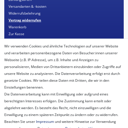
Versandarten & -kosten
Widerrufsbelehrung
Vertrag widerrufen
Warenkorb
Zur Kasse
Mein Konto
Wir verwenden Cookies und ähnliche Technologien auf unserer Website
Registrieren
und verarbeiten personenbezogene Daten von Besucher:innen unserer
Login
Webseite (z.B. IP-Adresse), um z.B. Inhalte und Anzeigen zu
personalisieren, Medien von Drittanbietern einzubinden oder Zugriffe auf
Unternehmen
unsere Website zu analysieren. Die Datenverarbeitung erfolgt erst durch
Unser Ballon-Lieferservice
gesetzte Cookies. Wir teilen diese Daten mit Dritten, die wir in den
Unsere Filiale
Einstellungen benennen.
Unsere Mitarbeiter
Die Datenverarbeitung kann mit Einwilligung oder aufgrund eines
Kontakt
berechtigten Interesses erfolgen. Die Zustimmung kann erteilt oder
Datenschutzerklärung
abgelehnt werden. Es besteht das Recht, nicht einzuwilligen und die
AGB
Einwilligung zu einem späteren Zeitpunkt zu ändern oder zu widerrufen.
Impressum
Beachten Sie unser
Impressum
und weitere Hinweise zur Verwendung