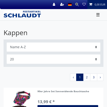
0,00 EUR
☰
Kappen
1
2
3
90er Jahre Set Sonnenblende Bauchtasche
13,99 € *