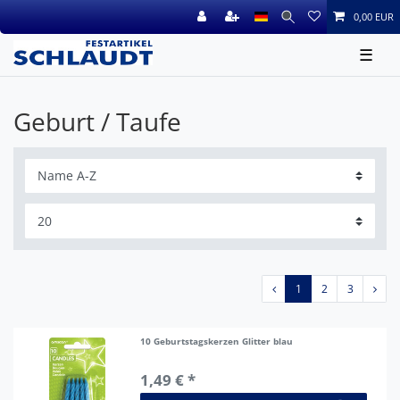
0,00 EUR
☰
Geburt / Taufe
1
2
3
10 Geburtstagskerzen Glitter blau
1,49 € *