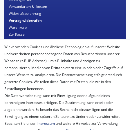
Versandarten & -kosten
Widerrufsbelehrung
Vertrag widerrufen
Warenkorb
Zur Kasse
Mein Konto
Wir verwenden Cookies und ähnliche Technologien auf unserer Website
Registrieren
und verarbeiten personenbezogene Daten von Besucher:innen unserer
Login
Webseite (z.B. IP-Adresse), um z.B. Inhalte und Anzeigen zu
personalisieren, Medien von Drittanbietern einzubinden oder Zugriffe auf
Unternehmen
unsere Website zu analysieren. Die Datenverarbeitung erfolgt erst durch
Unser Ballon-Lieferservice
gesetzte Cookies. Wir teilen diese Daten mit Dritten, die wir in den
Unsere Filiale
Einstellungen benennen.
Unsere Mitarbeiter
Die Datenverarbeitung kann mit Einwilligung oder aufgrund eines
Kontakt
berechtigten Interesses erfolgen. Die Zustimmung kann erteilt oder
Datenschutzerklärung
abgelehnt werden. Es besteht das Recht, nicht einzuwilligen und die
AGB
Einwilligung zu einem späteren Zeitpunkt zu ändern oder zu widerrufen.
Impressum
Beachten Sie unser
Impressum
und weitere Hinweise zur Verwendung