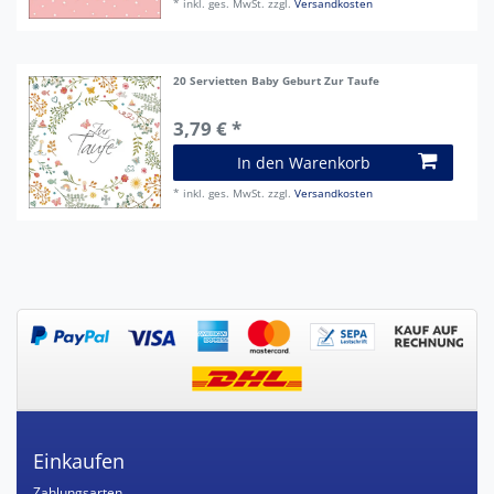
*
inkl. ges. MwSt.
zzgl.
Versandkosten
20 Servietten Baby Geburt Zur Taufe
3,79 € *
In den Warenkorb
*
inkl. ges. MwSt.
zzgl.
Versandkosten
Einkaufen
Zahlungsarten