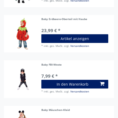
*
inkl. ges. MwSt.
zzgl.
Versandkosten
Baby Erdbeere-Oberteil mit Haube
23,99 € *
Artikel anzeigen
*
inkl. ges. MwSt.
zzgl.
Versandkosten
Baby FBI-Weste
7,99 € *
In den Warenkorb
*
inkl. ges. MwSt.
zzgl.
Versandkosten
Baby Mäuschen-Kleid