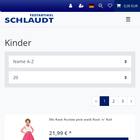
0,00 EUR
☰
Kinder
1
2
3
50s Rock Punkte pink weiß Rock 'n' Roll
21,99 € *