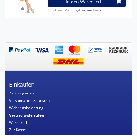
In den Warenkorb
*
inkl. ges. MwSt.
zzgl.
Versandkosten
Einkaufen
Zahlungsarten
Versandarten & -kosten
Widerrufsbelehrung
Vertrag widerrufen
Warenkorb
Zur Kasse