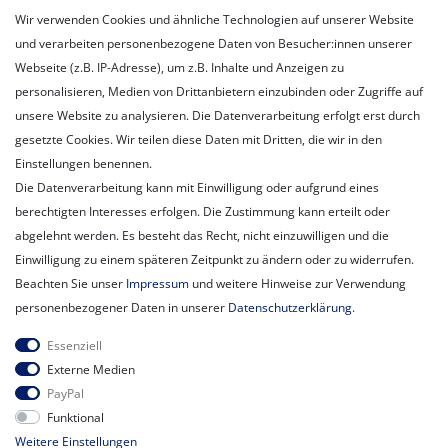
Mein Konto
Wir verwenden Cookies und ähnliche Technologien auf unserer Website
Registrieren
und verarbeiten personenbezogene Daten von Besucher:innen unserer
Login
Webseite (z.B. IP-Adresse), um z.B. Inhalte und Anzeigen zu
personalisieren, Medien von Drittanbietern einzubinden oder Zugriffe auf
Unternehmen
unsere Website zu analysieren. Die Datenverarbeitung erfolgt erst durch
Unser Ballon-Lieferservice
gesetzte Cookies. Wir teilen diese Daten mit Dritten, die wir in den
Unsere Filiale
Einstellungen benennen.
Unsere Mitarbeiter
Die Datenverarbeitung kann mit Einwilligung oder aufgrund eines
Kontakt
berechtigten Interesses erfolgen. Die Zustimmung kann erteilt oder
Datenschutzerklärung
abgelehnt werden. Es besteht das Recht, nicht einzuwilligen und die
AGB
Einwilligung zu einem späteren Zeitpunkt zu ändern oder zu widerrufen.
Impressum
Beachten Sie unser
Impressum
und weitere Hinweise zur Verwendung
Newsletter
personenbezogener Daten in unserer
Daten­schutz­erklärung
.
Newsletter
E-MAIL **
Essenziell
Honig
Externe Medien
PayPal
Hiermit bestätige ich, dass ich die
Daten­schutz­erklärung
gelesen habe.
Funktional
Meine Einwilligung kann ich jederzeit widerrufen.**
Weitere Einstellungen