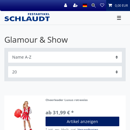
0,00 EUR
☰
Glamour & Show
Cheerleader Luxus rot-weiss
ab 31,99 € *
Artikel anzeigen
*
inkl. ges. MwSt.
zzgl.
Versandkosten