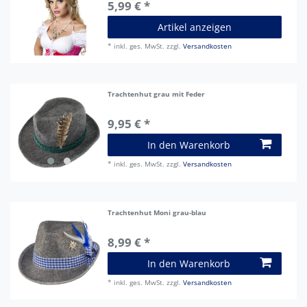
5,99 € *
Artikel anzeigen
*
inkl. ges. MwSt.
zzgl.
Versandkosten
Trachtenhut grau mit Feder
9,95 € *
In den Warenkorb
*
inkl. ges. MwSt.
zzgl.
Versandkosten
Trachtenhut Moni grau-blau
8,99 € *
In den Warenkorb
*
inkl. ges. MwSt.
zzgl.
Versandkosten