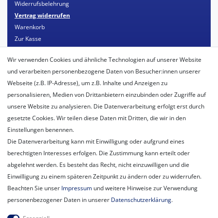
Widerrufsbelehrung
Vertrag widerrufen
Warenkorb
Zur Kasse
Mein Konto
Wir verwenden Cookies und ähnliche Technologien auf unserer Website
Registrieren
und verarbeiten personenbezogene Daten von Besucher:innen unserer
Login
Webseite (z.B. IP-Adresse), um z.B. Inhalte und Anzeigen zu
personalisieren, Medien von Drittanbietern einzubinden oder Zugriffe auf
Unternehmen
unsere Website zu analysieren. Die Datenverarbeitung erfolgt erst durch
Unser Ballon-Lieferservice
gesetzte Cookies. Wir teilen diese Daten mit Dritten, die wir in den
Unsere Filiale
Einstellungen benennen.
Unsere Mitarbeiter
Die Datenverarbeitung kann mit Einwilligung oder aufgrund eines
Kontakt
berechtigten Interesses erfolgen. Die Zustimmung kann erteilt oder
Datenschutzerklärung
abgelehnt werden. Es besteht das Recht, nicht einzuwilligen und die
AGB
Einwilligung zu einem späteren Zeitpunkt zu ändern oder zu widerrufen.
Impressum
Beachten Sie unser
Impressum
und weitere Hinweise zur Verwendung
Newsletter
personenbezogener Daten in unserer
Daten­schutz­erklärung
.
Newsletter
E-MAIL **