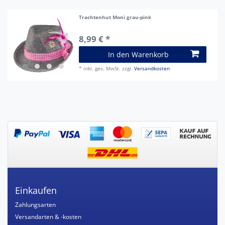
Trachtenhut Moni grau-pink
8,99 € *
In den Warenkorb
*
inkl. ges. MwSt.
zzgl.
Versandkosten
Einkaufen
Zahlungsarten
Versandarten & -kosten