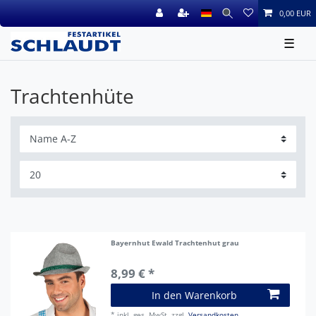
0,00 EUR
☰
Trachtenhüte
Bayernhut Ewald Trachtenhut grau
8,99 € *
In den Warenkorb
*
inkl. ges. MwSt.
zzgl.
Versandkosten