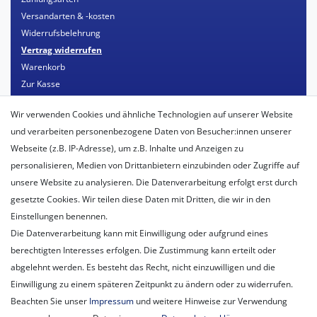
Versandarten & -kosten
Widerrufsbelehrung
Vertrag widerrufen
Warenkorb
Zur Kasse
Mein Konto
Wir verwenden Cookies und ähnliche Technologien auf unserer Website
Registrieren
und verarbeiten personenbezogene Daten von Besucher:innen unserer
Login
Webseite (z.B. IP-Adresse), um z.B. Inhalte und Anzeigen zu
personalisieren, Medien von Drittanbietern einzubinden oder Zugriffe auf
Unternehmen
unsere Website zu analysieren. Die Datenverarbeitung erfolgt erst durch
Unser Ballon-Lieferservice
gesetzte Cookies. Wir teilen diese Daten mit Dritten, die wir in den
Unsere Filiale
Einstellungen benennen.
Unsere Mitarbeiter
Die Datenverarbeitung kann mit Einwilligung oder aufgrund eines
Kontakt
berechtigten Interesses erfolgen. Die Zustimmung kann erteilt oder
Datenschutzerklärung
abgelehnt werden. Es besteht das Recht, nicht einzuwilligen und die
AGB
Einwilligung zu einem späteren Zeitpunkt zu ändern oder zu widerrufen.
Impressum
Beachten Sie unser
Impressum
und weitere Hinweise zur Verwendung