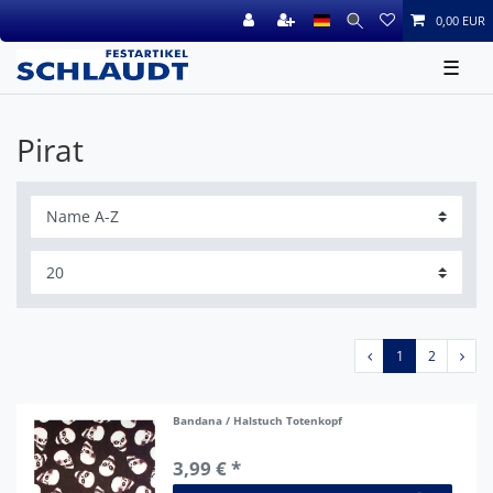
0,00 EUR
☰
Pirat
1
2
Bandana / Halstuch Totenkopf
3,99 € *