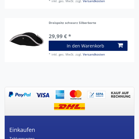
*
inkl. ges. MwSt.
zzgl.
Versandkosten
Dreispsitz schwarz Silberborte
29,99 € *
In den Warenkorb
*
inkl. ges. MwSt.
zzgl.
Versandkosten
Einkaufen
Zahlungsarten