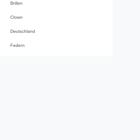
Brillen
Clown
Deutschland
Federn
Federboas & Marabus
Fliegen & Krawatten
Flower Power
Flügel
Garde Zubehör
Gürtel & Hosenträger