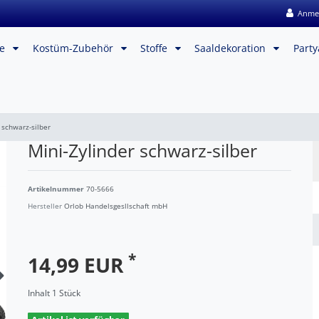
Anme
me
Kostüm-Zubehör
Stoffe
Saaldekoration
Party
 schwarz-silber
Mini-Zylinder schwarz-silber
Artikelnummer
70-5666
Hersteller
Orlob Handelsgesllschaft mbH
*
14,99 EUR
Inhalt
1
Stück