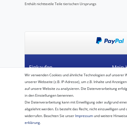
Enthält nichttextile Teile tierischen Ursprungs
Einkaufen
Mein 
Wir verwenden Cookies und ähnliche Technologien auf unserer 
Zahlungsarten
Registrie
unserer Webseite (z.B. IP-Adresse), um z.B. Inhalte und Anzeigen
Versandarten & -kosten
Login
auf unsere Website zu analysieren. Die Datenverarbeitung erfolgt 
Widerrufsbelehrung
in den Einstellungen benennen.
Vertrag widerrufen
Die Datenverarbeitung kann mit Einwilligung oder aufgrund eines
Warenkorb
abgelehnt werden. Es besteht das Recht, nicht einzuwilligen und 
Zur Kasse
widerrufen. Beachten Sie unser
Impressum
und weitere Hinweis
erklärung
.