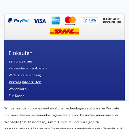
Einkaufen
Zahlungsarten
Versandarten & -kosten
Widerrufsbelehrung
Vertrag widerrufen
Warenkorb
Zur Kasse
Mein Konto
Wir verwenden Cookies und ähnliche Technologien auf unserer Website
Registrieren
und verarbeiten personenbezogene Daten von Besucher:innen unserer
Login
Webseite (z.B. IP-Adresse), um z.B. Inhalte und Anzeigen zu
personalisieren, Medien von Drittanbietern einzubinden oder Zugriffe auf