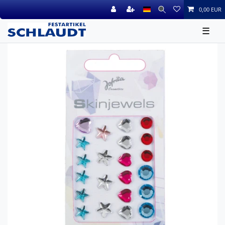
0,00 EUR
☰