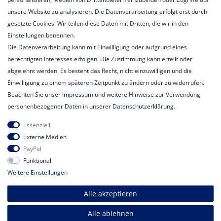
Unternehmen
unsere Website zu analysieren. Die Datenverarbeitung erfolgt erst durch
Unser Ballon-Lieferservice
gesetzte Cookies. Wir teilen diese Daten mit Dritten, die wir in den
Unsere Filiale
Einstellungen benennen.
Unsere Mitarbeiter
Die Datenverarbeitung kann mit Einwilligung oder aufgrund eines
Kontakt
berechtigten Interesses erfolgen. Die Zustimmung kann erteilt oder
Datenschutzerklärung
abgelehnt werden. Es besteht das Recht, nicht einzuwilligen und die
AGB
Einwilligung zu einem späteren Zeitpunkt zu ändern oder zu widerrufen.
Impressum
Beachten Sie unser
Impressum
und weitere Hinweise zur Verwendung
Newsletter
personenbezogener Daten in unserer
Daten­schutz­erklärung
.
Newsletter
E-MAIL **
Essenziell
Honig
Externe Medien
PayPal
Hiermit bestätige ich, dass ich die
Daten­schutz­erklärung
gelesen habe.
Funktional
Meine Einwilligung kann ich jederzeit widerrufen.**
Weitere Einstellungen
Abonnieren
Alle akzeptieren
** Hierbei handelt es sich um ein Pflichtfeld.
Alle ablehnen