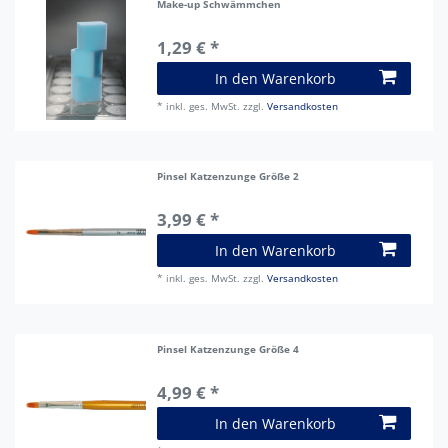
Make-up Schwämmchen
1,29 € *
In den Warenkorb
*
inkl. ges. MwSt.
zzgl.
Versandkosten
Pinsel Katzenzunge Größe 2
3,99 € *
In den Warenkorb
*
inkl. ges. MwSt.
zzgl.
Versandkosten
Pinsel Katzenzunge Größe 4
4,99 € *
In den Warenkorb