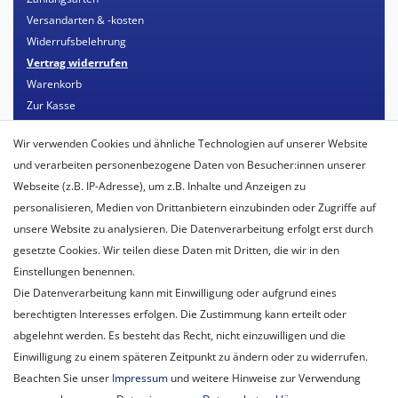
Versandarten & -kosten
Widerrufsbelehrung
Vertrag widerrufen
Warenkorb
Zur Kasse
Mein Konto
Wir verwenden Cookies und ähnliche Technologien auf unserer Website
Registrieren
und verarbeiten personenbezogene Daten von Besucher:innen unserer
Login
Webseite (z.B. IP-Adresse), um z.B. Inhalte und Anzeigen zu
personalisieren, Medien von Drittanbietern einzubinden oder Zugriffe auf
Unternehmen
unsere Website zu analysieren. Die Datenverarbeitung erfolgt erst durch
Unser Ballon-Lieferservice
gesetzte Cookies. Wir teilen diese Daten mit Dritten, die wir in den
Unsere Filiale
Einstellungen benennen.
Unsere Mitarbeiter
Die Datenverarbeitung kann mit Einwilligung oder aufgrund eines
Kontakt
berechtigten Interesses erfolgen. Die Zustimmung kann erteilt oder
Datenschutzerklärung
abgelehnt werden. Es besteht das Recht, nicht einzuwilligen und die
AGB
Einwilligung zu einem späteren Zeitpunkt zu ändern oder zu widerrufen.
Impressum
Beachten Sie unser
Impressum
und weitere Hinweise zur Verwendung