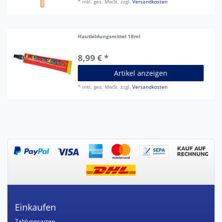
*
inkl. ges. MwSt.
zzgl.
Versandkosten
Hautbildungsmittel 18ml
8,99 € *
Artikel anzeigen
*
inkl. ges. MwSt.
zzgl.
Versandkosten
Einkaufen
Zahlungsarten