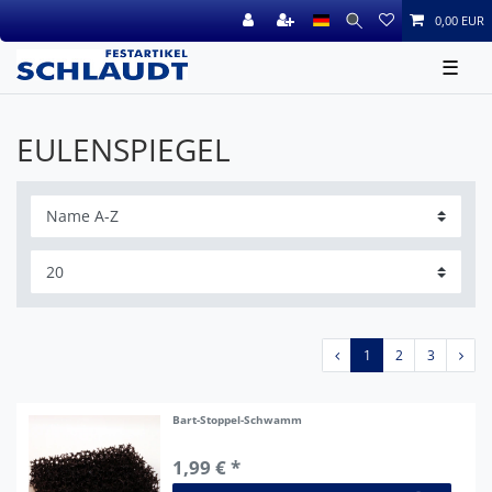
0,00 EUR
☰
EULENSPIEGEL
1
2
3
Bart-Stoppel-Schwamm
1,99 € *