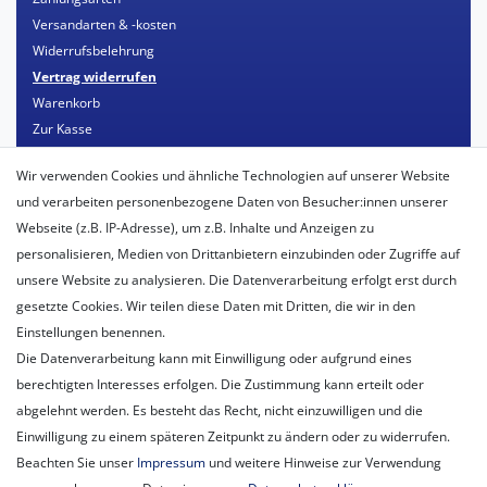
Versandarten & -kosten
Widerrufsbelehrung
Vertrag widerrufen
Warenkorb
Zur Kasse
Mein Konto
Wir verwenden Cookies und ähnliche Technologien auf unserer Website
Registrieren
und verarbeiten personenbezogene Daten von Besucher:innen unserer
Login
Webseite (z.B. IP-Adresse), um z.B. Inhalte und Anzeigen zu
personalisieren, Medien von Drittanbietern einzubinden oder Zugriffe auf
Unternehmen
unsere Website zu analysieren. Die Datenverarbeitung erfolgt erst durch
Unser Ballon-Lieferservice
gesetzte Cookies. Wir teilen diese Daten mit Dritten, die wir in den
Unsere Filiale
Einstellungen benennen.
Unsere Mitarbeiter
Die Datenverarbeitung kann mit Einwilligung oder aufgrund eines
Kontakt
berechtigten Interesses erfolgen. Die Zustimmung kann erteilt oder
Datenschutzerklärung
abgelehnt werden. Es besteht das Recht, nicht einzuwilligen und die
AGB
Einwilligung zu einem späteren Zeitpunkt zu ändern oder zu widerrufen.
Impressum
Beachten Sie unser
Impressum
und weitere Hinweise zur Verwendung