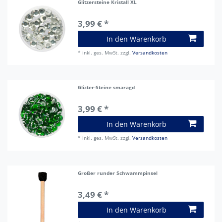
Glitzersteine Kristall XL
3,99 € *
In den Warenkorb
*
inkl. ges. MwSt.
zzgl.
Versandkosten
Glizter-Steine smaragd
3,99 € *
In den Warenkorb
*
inkl. ges. MwSt.
zzgl.
Versandkosten
Großer runder Schwammpinsel
3,49 € *
In den Warenkorb