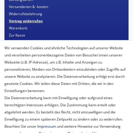
Versandarten & -kosten
Widerrufsbelehrung
Vertrag widerrufen
Warenkorb
Zur Kasse
Mein Konto
Wir verwenden Cookies und ähnliche Technologien auf unserer Website
Registrieren
und verarbeiten personenbezogene Daten von Besucher:innen unserer
Login
Webseite (z.B. IP-Adresse), um z.B. Inhalte und Anzeigen zu
personalisieren, Medien von Drittanbietern einzubinden oder Zugriffe auf
Unternehmen
unsere Website zu analysieren. Die Datenverarbeitung erfolgt erst durch
Unser Ballon-Lieferservice
gesetzte Cookies. Wir teilen diese Daten mit Dritten, die wir in den
Unsere Filiale
Einstellungen benennen.
Unsere Mitarbeiter
Die Datenverarbeitung kann mit Einwilligung oder aufgrund eines
Kontakt
berechtigten Interesses erfolgen. Die Zustimmung kann erteilt oder
Datenschutzerklärung
abgelehnt werden. Es besteht das Recht, nicht einzuwilligen und die
AGB
Einwilligung zu einem späteren Zeitpunkt zu ändern oder zu widerrufen.
Impressum
Beachten Sie unser
Impressum
und weitere Hinweise zur Verwendung