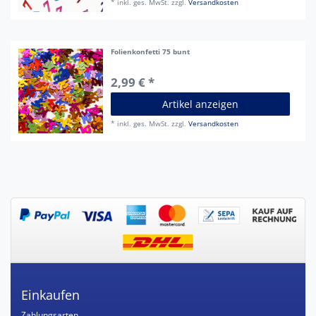
*
inkl. ges. MwSt.
zzgl.
Versandkosten
Folienkonfetti 75 bunt
2,99 € *
Artikel anzeigen
*
inkl. ges. MwSt.
zzgl.
Versandkosten
Einkaufen
Zahlungsarten