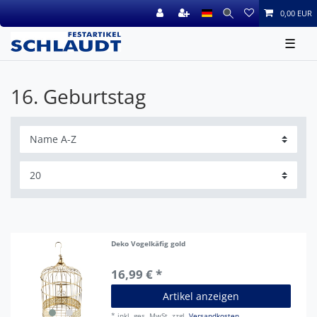
0,00 EUR
☰
16. Geburtstag
Deko Vogelkäfig gold
16,99 € *
Artikel anzeigen
*
inkl. ges. MwSt.
zzgl.
Versandkosten