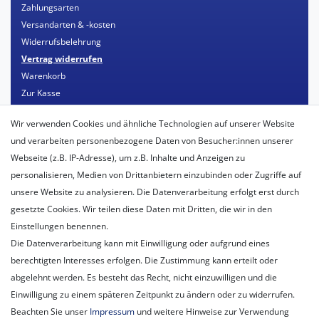
Zahlungsarten
Versandarten & -kosten
Widerrufsbelehrung
Vertrag widerrufen
Warenkorb
Zur Kasse
Mein Konto
Wir verwenden Cookies und ähnliche Technologien auf unserer Website
Registrieren
und verarbeiten personenbezogene Daten von Besucher:innen unserer
Login
Webseite (z.B. IP-Adresse), um z.B. Inhalte und Anzeigen zu
personalisieren, Medien von Drittanbietern einzubinden oder Zugriffe auf
Unternehmen
unsere Website zu analysieren. Die Datenverarbeitung erfolgt erst durch
Unser Ballon-Lieferservice
gesetzte Cookies. Wir teilen diese Daten mit Dritten, die wir in den
Unsere Filiale
Einstellungen benennen.
Unsere Mitarbeiter
Die Datenverarbeitung kann mit Einwilligung oder aufgrund eines
Kontakt
berechtigten Interesses erfolgen. Die Zustimmung kann erteilt oder
Datenschutzerklärung
abgelehnt werden. Es besteht das Recht, nicht einzuwilligen und die
AGB
Einwilligung zu einem späteren Zeitpunkt zu ändern oder zu widerrufen.
Impressum
Beachten Sie unser
Impressum
und weitere Hinweise zur Verwendung