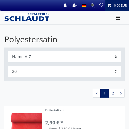
0,00 EUR
☰
Polyestersatin
1
2
Futtertaft rot
2,90 € *
1
Meter
| 2,90 € / Meter