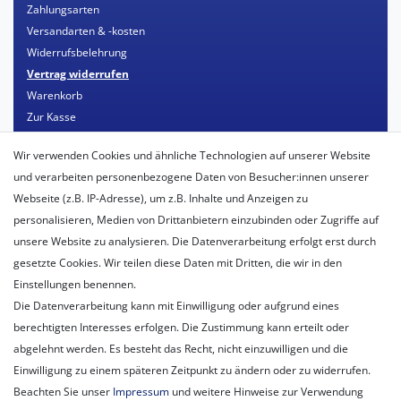
Zahlungsarten
Versandarten & -kosten
Widerrufsbelehrung
Vertrag widerrufen
Warenkorb
Zur Kasse
Mein Konto
Wir verwenden Cookies und ähnliche Technologien auf unserer Website
Registrieren
und verarbeiten personenbezogene Daten von Besucher:innen unserer
Login
Webseite (z.B. IP-Adresse), um z.B. Inhalte und Anzeigen zu
personalisieren, Medien von Drittanbietern einzubinden oder Zugriffe auf
Unternehmen
unsere Website zu analysieren. Die Datenverarbeitung erfolgt erst durch
Unser Ballon-Lieferservice
gesetzte Cookies. Wir teilen diese Daten mit Dritten, die wir in den
Unsere Filiale
Einstellungen benennen.
Unsere Mitarbeiter
Die Datenverarbeitung kann mit Einwilligung oder aufgrund eines
Kontakt
berechtigten Interesses erfolgen. Die Zustimmung kann erteilt oder
Datenschutzerklärung
abgelehnt werden. Es besteht das Recht, nicht einzuwilligen und die
AGB
Einwilligung zu einem späteren Zeitpunkt zu ändern oder zu widerrufen.
Impressum
Beachten Sie unser
Impressum
und weitere Hinweise zur Verwendung