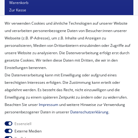
Warenkorb
Zur Kasse
Mein Konto
Wir verwenden Cookies und ähnliche Technologien auf unserer Website
Registrieren
und verarbeiten personenbezogene Daten von Besucher:innen unserer
Login
Webseite (z.B. IP-Adresse), um z.B. Inhalte und Anzeigen zu
personalisieren, Medien von Drittanbietern einzubinden oder Zugriffe auf
Unternehmen
unsere Website zu analysieren. Die Datenverarbeitung erfolgt erst durch
Unser Ballon-Lieferservice
gesetzte Cookies. Wir teilen diese Daten mit Dritten, die wir in den
Unsere Filiale
Einstellungen benennen.
Unsere Mitarbeiter
Die Datenverarbeitung kann mit Einwilligung oder aufgrund eines
Kontakt
berechtigten Interesses erfolgen. Die Zustimmung kann erteilt oder
Datenschutzerklärung
abgelehnt werden. Es besteht das Recht, nicht einzuwilligen und die
AGB
Einwilligung zu einem späteren Zeitpunkt zu ändern oder zu widerrufen.
Impressum
Beachten Sie unser
Impressum
und weitere Hinweise zur Verwendung
Newsletter
personenbezogener Daten in unserer
Daten­schutz­erklärung
.
Newsletter
E-MAIL **
Essenziell
Honig
Externe Medien