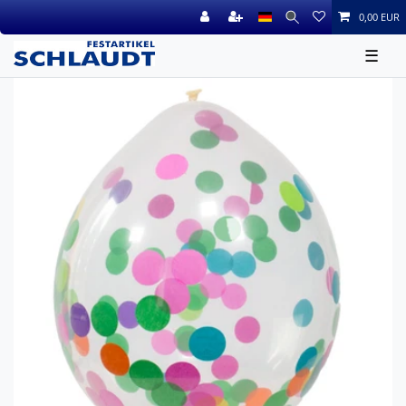
0,00 EUR
☰