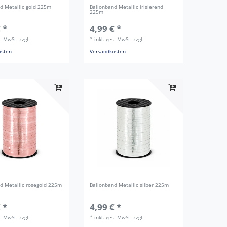
d Metallic gold 225m
Ballonband Metallic irisierend
225m
 *
4,99 € *
s. MwSt.
zzgl.
*
inkl. ges. MwSt.
zzgl.
osten
Versandkosten
d Metallic rosegold 225m
Ballonband Metallic silber 225m
 *
4,99 € *
s. MwSt.
zzgl.
*
inkl. ges. MwSt.
zzgl.