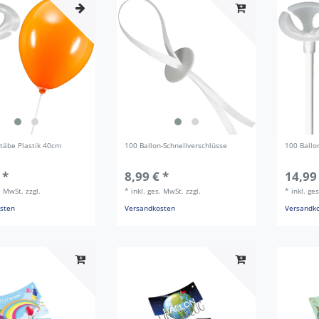
stäbe Plastik 40cm
100 Ballon-Schnellverschlüsse
100 Ballo
 *
8,99 € *
14,99
s. MwSt.
zzgl.
*
inkl. ges. MwSt.
zzgl.
*
inkl. ge
sten
Versandkosten
Versandk