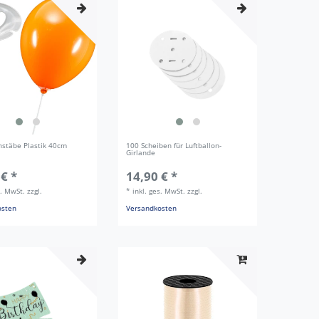
nstäbe Plastik 40cm
100 Scheiben für Luftballon-
Girlande
 € *
14,90 € *
s. MwSt.
zzgl.
*
inkl. ges. MwSt.
zzgl.
osten
Versandkosten