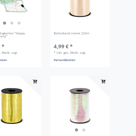
flugkarten "Happy
Ballonband creme 225m
Party"
 *
4,99 € *
s. MwSt.
zzgl.
*
inkl. ges. MwSt.
zzgl.
osten
Versandkosten