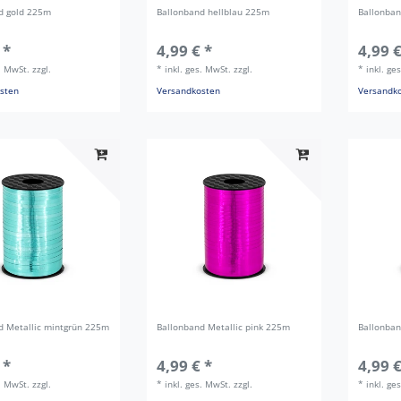
d gold 225m
Ballonband hellblau 225m
Ballonban
 *
4,99 € *
4,99 €
s. MwSt.
zzgl.
*
inkl. ges. MwSt.
zzgl.
*
inkl. ge
sten
Versandkosten
Versandk
d Metallic mintgrün 225m
Ballonband Metallic pink 225m
Ballonban
 *
4,99 € *
4,99 €
s. MwSt.
zzgl.
*
inkl. ges. MwSt.
zzgl.
*
inkl. ge