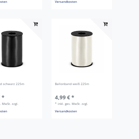
osten
Versandkosten
nd schwarz 225m
Ballonband weiß 225m
 *
4,99 € *
s. MwSt.
zzgl.
*
inkl. ges. MwSt.
zzgl.
osten
Versandkosten