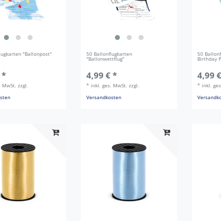
lugkarten "Ballonpost"
50 Ballonflugkarten
50 Ballon
"Ballonwettflug"
Birthday 
 *
4,99 € *
4,99 €
s. MwSt.
zzgl.
*
inkl. ges. MwSt.
zzgl.
*
inkl. ge
sten
Versandkosten
Versandk