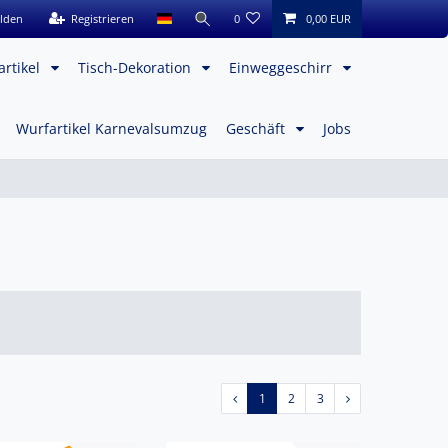
lden
Registrieren
0
0,00 EUR
artikel
Tisch-Dekoration
Einweggeschirr
Wurfartikel Karnevalsumzug
Geschäft
Jobs
1
2
3