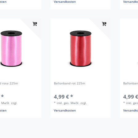
sten
Versandkosten
Versandk
d rosa 225m
Ballonband rot 225m
Ballonba
 *
4,99 € *
4,99 €
s. MwSt.
zzgl.
*
inkl. ges. MwSt.
zzgl.
*
inkl. ge
sten
Versandkosten
Versandk