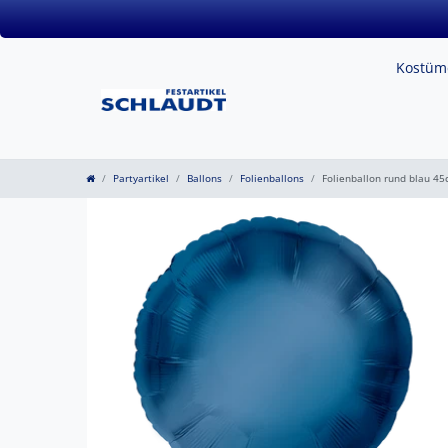
Kostü
Partyartikel
Ballons
Folienballons
Folienballon rund blau 4