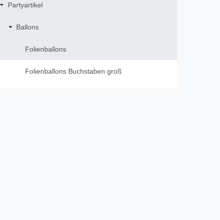
Partyartikel
Ballons
Folienballons
Folienballons Buchstaben groß
Folienballons Zahlen groß
Rundballons
Herzballons
Helium & Zubehör
sonstige Ballons
Fanartikel Deutschland