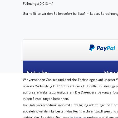
Füllmenge: 0,013 m³
Gerne füllen wir den Ballon sofort bei Kauf im Laden. Berechnun
Einkaufen
Mein 
Wir verwenden Cookies und ähnliche Technologien auf unserer 
Zahlungsarten
Registrie
unserer Webseite (z.B. IP-Adresse), um z.B. Inhalte und Anzeigen
Versandarten & -kosten
Login
auf unsere Website zu analysieren. Die Datenverarbeitung erfolgt 
Widerrufsbelehrung
in den Einstellungen benennen.
Vertrag widerrufen
Die Datenverarbeitung kann mit Einwilligung oder aufgrund eines
Warenkorb
abgelehnt werden. Es besteht das Recht, nicht einzuwilligen und 
Zur Kasse
widerrufen. Beachten Sie unser
Impressum
und weitere Hinweis