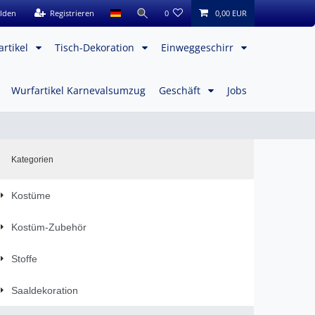
lden
Registrieren
0
0,00 EUR
artikel
Tisch-Dekoration
Einweggeschirr
Wurfartikel Karnevalsumzug
Geschäft
Jobs
Kategorien
Kostüme
Kostüm-Zubehör
Stoffe
Saaldekoration