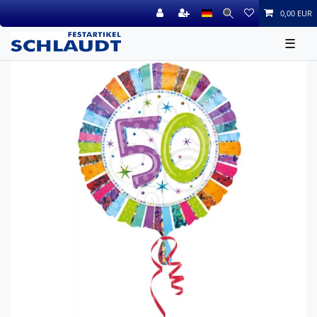
0,00 EUR
☰