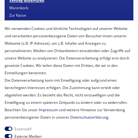
Vertrag widerrufen
Warenkorb
Zur Kasse
Mein Konto
Wir verwenden Cookies und ähnliche Technologien auf unserer Website
Registrieren
und verarbeiten personenbezogene Daten von Besucher:innen unserer
Login
Webseite (z.B. IP-Adresse), um z.B. Inhalte und Anzeigen zu
personalisieren, Medien von Drittanbietern einzubinden oder Zugriffe auf
Unternehmen
unsere Website zu analysieren. Die Datenverarbeitung erfolgt erst durch
Unser Ballon-Lieferservice
gesetzte Cookies. Wir teilen diese Daten mit Dritten, die wir in den
Unsere Filiale
Einstellungen benennen.
Unsere Mitarbeiter
Die Datenverarbeitung kann mit Einwilligung oder aufgrund eines
Kontakt
berechtigten Interesses erfolgen. Die Zustimmung kann erteilt oder
Datenschutzerklärung
abgelehnt werden. Es besteht das Recht, nicht einzuwilligen und die
AGB
Einwilligung zu einem späteren Zeitpunkt zu ändern oder zu widerrufen.
Impressum
Beachten Sie unser
Impressum
und weitere Hinweise zur Verwendung
Newsletter
personenbezogener Daten in unserer
Daten­schutz­erklärung
.
Newsletter
E-MAIL **
Essenziell
Honig
Externe Medien