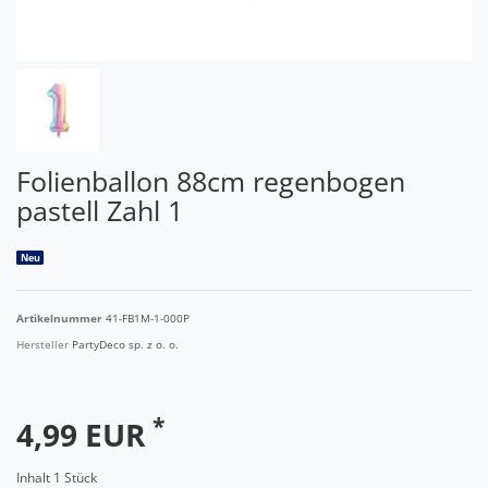
Folienballon 88cm regenbogen
pastell Zahl 1
Neu
Artikelnummer
41-FB1M-1-000P
Hersteller
PartyDeco sp. z o. o.
*
4,99 EUR
Inhalt
1
Stück