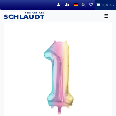
0,00 EUR
☰