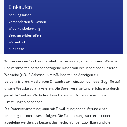
Einkaufen
Zahlungsarten
Versandarten & -kosten
Widerrufsbelehrung
Vertrag widerrufen
Warenkorb
Zur Kasse
Mein Konto
Wir verwenden Cookies und ähnliche Technologien auf unserer Website
Registrieren
und verarbeiten personenbezogene Daten von Besucher:innen unserer
Login
Webseite (z.B. IP-Adresse), um z.B. Inhalte und Anzeigen zu
personalisieren, Medien von Drittanbietern einzubinden oder Zugriffe auf
Unternehmen
unsere Website zu analysieren. Die Datenverarbeitung erfolgt erst durch
Unser Ballon-Lieferservice
gesetzte Cookies. Wir teilen diese Daten mit Dritten, die wir in den
Unsere Filiale
Einstellungen benennen.
Unsere Mitarbeiter
Die Datenverarbeitung kann mit Einwilligung oder aufgrund eines
Kontakt
berechtigten Interesses erfolgen. Die Zustimmung kann erteilt oder
Datenschutzerklärung
abgelehnt werden. Es besteht das Recht, nicht einzuwilligen und die
AGB