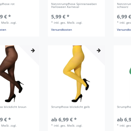
pfhose rot
Netzstrumpfhose Spinnenweben
Netzstrum
Halloween Karneval
schwarz
9 € *
5,99 € *
6,99 €
s. MwSt.
zzgl.
*
inkl. ges. MwSt.
zzgl.
*
inkl. ge
sten
Versandkosten
Versandk
se blickdicht braun
Strumpfhose blickdicht gelb
Strumpfho
9 € *
ab 6,99 € *
ab 6,9
s. MwSt.
zzgl.
*
inkl. ges. MwSt.
zzgl.
*
inkl. ge