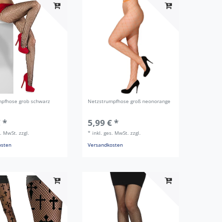
mpfhose grob schwarz
Netzstrumpfhose groß neonorange
 *
5,99 € *
s. MwSt.
zzgl.
*
inkl. ges. MwSt.
zzgl.
osten
Versandkosten