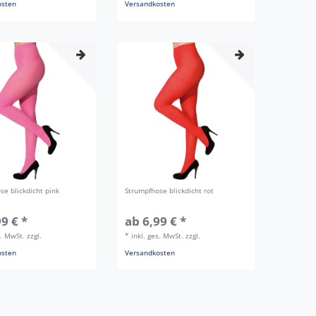
osten
Versandkosten
se blickdicht pink
Strumpfhose blickdicht rot
9 € *
ab 6,99 € *
s. MwSt.
zzgl.
*
inkl. ges. MwSt.
zzgl.
osten
Versandkosten