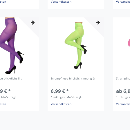
sten
Versandkosten
Versandk
e blickdicht lila
Strumpfhose blickdicht neongrün
Strumpfho
9 € *
6,99 € *
ab 6,9
s. MwSt.
zzgl.
*
inkl. ges. MwSt.
zzgl.
*
inkl. ge
sten
Versandkosten
Versandk