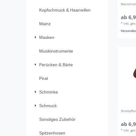
Netzstrum
Kopfschmuck & Haarreifen
ab 6,9
Mainz
*
inkl. ge
Versandko
Masken
Musikinstrumente
Perücken & Bärte
Pirat
Schminke
Schmuck
Strumpfho
Sonstiges Zubehör
ab 6,9
*
inkl. ge
Spitzenhosen