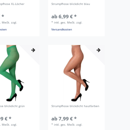
pfhose XL-Löcher
Strumpfhose blickdicht blau
 *
ab 6,99 € *
s. MwSt.
zzgl.
*
inkl. ges. MwSt.
zzgl.
osten
Versandkosten
se blickdicht grün
Strumpfhose blickdicht hautfarben
9 € *
ab 7,99 € *
s. MwSt.
zzgl.
*
inkl. ges. MwSt.
zzgl.