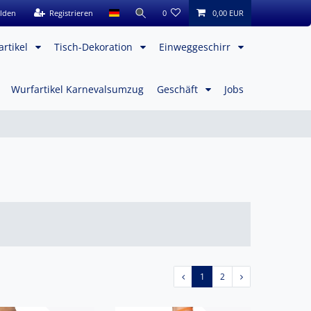
lden
Registrieren
0
0,00 EUR
artikel
Tisch-Dekoration
Einweggeschirr
Wurfartikel Karnevalsumzug
Geschäft
Jobs
1
2