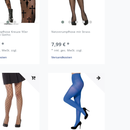
mpfhose Kreuze 90er
Netzstrumpfhose mit Strass
 Gothic
 *
7,99 € *
s. MwSt.
zzgl.
*
inkl. ges. MwSt.
zzgl.
osten
Versandkosten