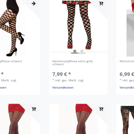
pfhose schwarz
Netzstrumpfhose extra grob
Netzstru
schwarz
 *
7,99 € *
6,99 €
s. MwSt.
zzgl.
*
inkl. ges. MwSt.
zzgl.
*
inkl. ge
sten
Versandkosten
Versandk