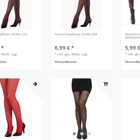
pfhose Größe L/XL
Netzstrumpfhose Größe S/M
Netzstru
Halloween
 *
6,99 € *
5,99 €
s. MwSt.
zzgl.
*
inkl. ges. MwSt.
zzgl.
*
inkl. ge
sten
Versandkosten
Versandk