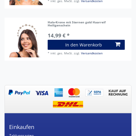
*
inkl. ges. MwSt.
zzgl.
Versandkosten
Halo-Krone mit Sternen gold Haarreif
Heiligenschein
14,99 € *
In den Warenkorb
*
inkl. ges. MwSt.
zzgl.
Versandkosten
Einkaufen
Zahlungsarten