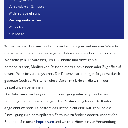
Versandarten & -kosten
Widerrufsbelehrung
Vertrag widerrufen
Warenkorb
Zur Kasse
Mein Konto
Wir verwenden Cookies und ähnliche Technologien auf unserer Website
Registrieren
und verarbeiten personenbezogene Daten von Besucher:innen unserer
Login
Webseite (z.B. IP-Adresse), um z.B. Inhalte und Anzeigen zu
personalisieren, Medien von Drittanbietern einzubinden oder Zugriffe auf
Unternehmen
unsere Website zu analysieren. Die Datenverarbeitung erfolgt erst durch
Unser Ballon-Lieferservice
gesetzte Cookies. Wir teilen diese Daten mit Dritten, die wir in den
Unsere Filiale
Einstellungen benennen.
Unsere Mitarbeiter
Die Datenverarbeitung kann mit Einwilligung oder aufgrund eines
Kontakt
berechtigten Interesses erfolgen. Die Zustimmung kann erteilt oder
Datenschutzerklärung
abgelehnt werden. Es besteht das Recht, nicht einzuwilligen und die
AGB
Einwilligung zu einem späteren Zeitpunkt zu ändern oder zu widerrufen.
Impressum
Beachten Sie unser
Impressum
und weitere Hinweise zur Verwendung