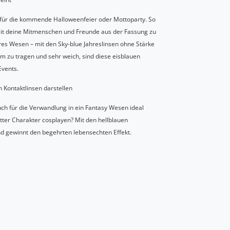
e für die kommende Halloweenfeier oder Mottoparty. So
hkeit deine Mitmenschen und Freunde aus der Fassung zu
res Wesen – mit den Sky-blue Jahreslinsen ohne Stärke
m zu tragen und sehr weich, sind diese eisblauen
Events.
 Kontaktlinsen darstellen
uch für die Verwandlung in ein Fantasy Wesen ideal
otter Charakter cosplayen? Mit den hellblauen
d gewinnt den begehrten lebensechten Effekt.