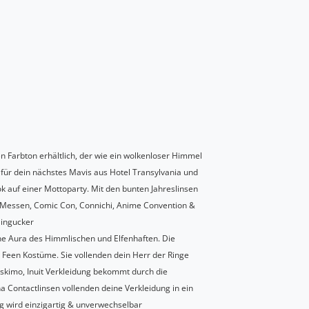
en Farbton erhältlich, der wie ein wolkenloser Himmel
 für dein nächstes Mavis aus Hotel Transylvania und
k auf einer Mottoparty. Mit den bunten Jahreslinsen
ga Messen, Comic Con, Connichi, Anime Convention &
Hingucker
ine Aura des Himmlischen und Elfenhaften. Die
d Feen Kostüme. Sie vollenden dein Herr der Ringe
skimo, Inuit Verkleidung bekommt durch die
 Contactlinsen vollenden deine Verkleidung in ein
 wird einzigartig & unverwechselbar