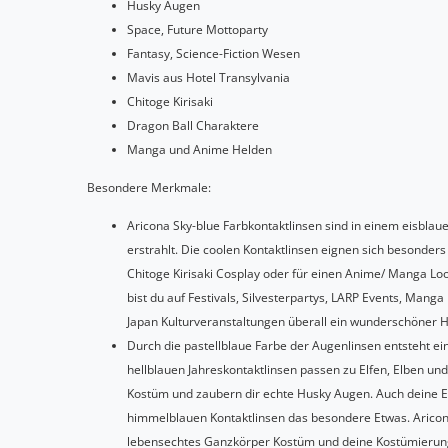
Husky Augen
Space, Future Mottoparty
Fantasy, Science-Fiction Wesen
Mavis aus Hotel Transylvania
Chitoge Kirisaki
Dragon Ball Charaktere
Manga und Anime Helden
Besondere Merkmale:
Aricona Sky-blue Farbkontaktlinsen sind in einem eisblau
erstrahlt. Die coolen Kontaktlinsen eignen sich besonders
Chitoge Kirisaki Cosplay oder für einen Anime/ Manga Loo
bist du auf Festivals, Silvesterpartys, LARP Events, Man
Japan Kulturveranstaltungen überall ein wunderschöner 
Durch die pastellblaue Farbe der Augenlinsen entsteht e
hellblauen Jahreskontaktlinsen passen zu Elfen, Elben un
Kostüm und zaubern dir echte Husky Augen. Auch deine E
himmelblauen Kontaktlinsen das besondere Etwas. Aricona
lebensechtes Ganzkörper Kostüm und deine Kostümierung