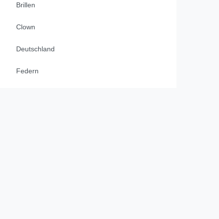
Brillen
Clown
Deutschland
Federn
Federboas & Marabus
Fliegen & Krawatten
Flower Power
Flügel
Garde Zubehör
Gürtel & Hosenträger