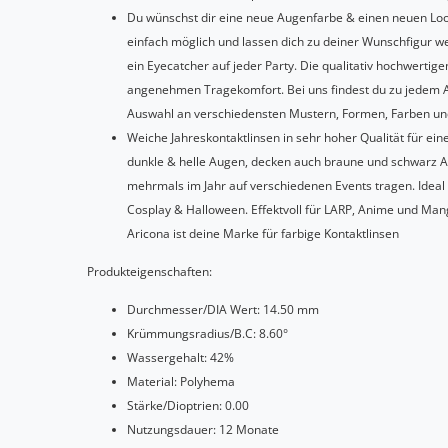
Du wünschst dir eine neue Augenfarbe & einen neuen Loo
einfach möglich und lassen dich zu deiner Wunschfigur we
ein Eyecatcher auf jeder Party. Die qualitativ hochwertig
angenehmen Tragekomfort. Bei uns findest du zu jedem An
Auswahl an verschiedensten Mustern, Formen, Farben un
Weiche Jahreskontaktlinsen in sehr hoher Qualität für ei
dunkle & helle Augen, decken auch braune und schwarz 
mehrmals im Jahr auf verschiedenen Events tragen. Ideal 
Cosplay & Halloween. Effektvoll für LARP, Anime und Mang
Aricona ist deine Marke für farbige Kontaktlinsen
Produkteigenschaften:
Durchmesser/DIA Wert: 14.50 mm
Krümmungsradius/B.C: 8.60°
Wassergehalt: 42%
Material: Polyhema
Stärke/Dioptrien: 0.00
Nutzungsdauer: 12 Monate