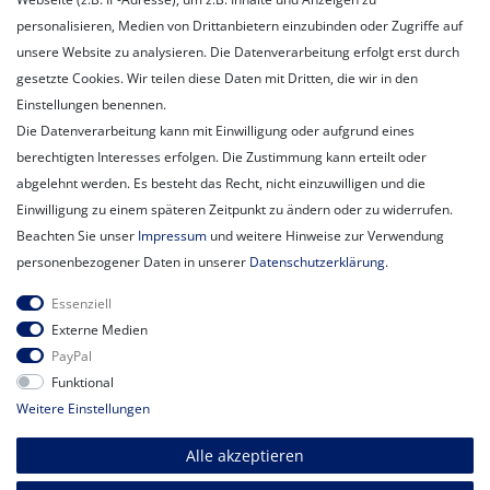
personalisieren, Medien von Drittanbietern einzubinden oder Zugriffe auf
Unternehmen
unsere Website zu analysieren. Die Datenverarbeitung erfolgt erst durch
Unser Ballon-Lieferservice
gesetzte Cookies. Wir teilen diese Daten mit Dritten, die wir in den
Unsere Filiale
Einstellungen benennen.
Unsere Mitarbeiter
Die Datenverarbeitung kann mit Einwilligung oder aufgrund eines
Kontakt
berechtigten Interesses erfolgen. Die Zustimmung kann erteilt oder
Datenschutzerklärung
abgelehnt werden. Es besteht das Recht, nicht einzuwilligen und die
AGB
Einwilligung zu einem späteren Zeitpunkt zu ändern oder zu widerrufen.
Impressum
Beachten Sie unser
Impressum
und weitere Hinweise zur Verwendung
Newsletter
personenbezogener Daten in unserer
Daten­schutz­erklärung
.
Newsletter
E-MAIL **
Essenziell
Honig
Externe Medien
PayPal
Hiermit bestätige ich, dass ich die
Daten­schutz­erklärung
gelesen habe.
Funktional
Meine Einwilligung kann ich jederzeit widerrufen.**
Weitere Einstellungen
Abonnieren
Alle akzeptieren
** Hierbei handelt es sich um ein Pflichtfeld.