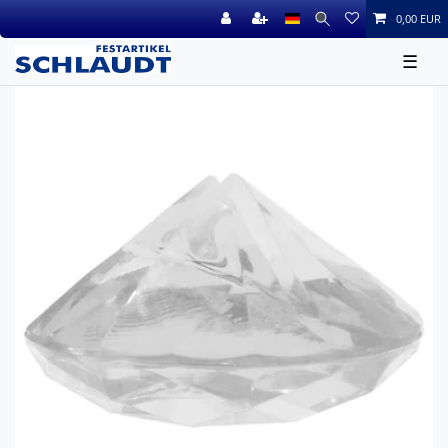
0,00 EUR
☰