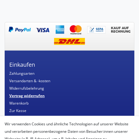
Einkaufen
Zahlungsarten
Versandarten & -kosten
Widerrufsbelehrung
Vertrag widerrufen
Warenkorb
Zur Kasse
Mein Konto
Wir verwenden Cookies und ähnliche Technologien auf unserer Website
Registrieren
und verarbeiten personenbezogene Daten von Besucher:innen unserer
Login
Webseite (z.B. IP-Adresse), um z.B. Inhalte und Anzeigen zu