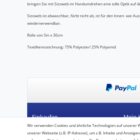
bringen Sie mit Sizoweb im Handumdrehen eine edle Optik auf de
Sizoweb ist abwaschbar, färbt nicht ab, ist für den Innen- wie 
wiederverwendbar.
Rolle von 5m x 30cm
Textilkennzeichnung: 75% Polyester/ 25% Polyamid
Einkaufen
Mein 
Wir verwenden Cookies und ähnliche Technologien auf unserer 
Zahlungsarten
Registrie
unserer Webseite (z.B. IP-Adresse), um z.B. Inhalte und Anzeigen
Versandarten & -kosten
Login