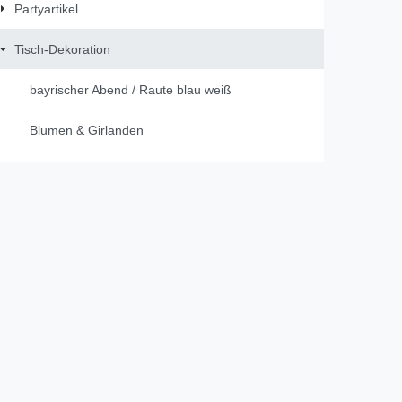
Partyartikel
Tisch-Dekoration
bayrischer Abend / Raute blau weiß
Blumen & Girlanden
Dekobänder
DUNI
Figuren
Gastgeschenke
Gästebücher / Fotobücher
Geburt & Taufe