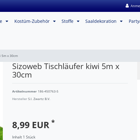
Anme
me
Kostüm-Zubehör
Stoffe
Saaldekoration
Party
wi 5m x 30cm
Sizoweb Tischläufer kiwi 5m x
30cm
Artikelnummer
186-450763-5
Hersteller
S.I. Zwartz B.V.
*
8,99 EUR
Inhalt
1
Stück