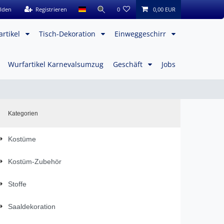
lden
Registrieren
0
0,00 EUR
artikel
Tisch-Dekoration
Einweggeschirr
Wurfartikel Karnevalsumzug
Geschäft
Jobs
Kategorien
Kostüme
Kostüm-Zubehör
Stoffe
Saaldekoration