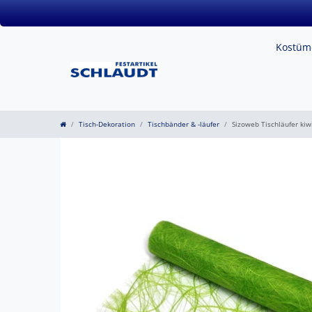
Kostü
Tisch-Dekoration
Tischbänder & -läufer
Sizoweb Tischläufer ki