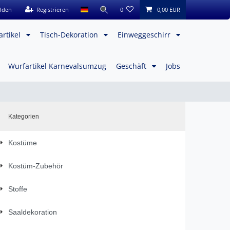
lden
Registrieren
0
0,00 EUR
artikel
Tisch-Dekoration
Einweggeschirr
Wurfartikel Karnevalsumzug
Geschäft
Jobs
Kategorien
Kostüme
Kostüm-Zubehör
Stoffe
Saaldekoration