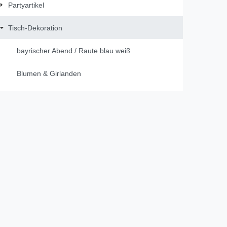
Partyartikel
Tisch-Dekoration
bayrischer Abend / Raute blau weiß
Blumen & Girlanden
Dekobänder
DUNI
Figuren
Gastgeschenke
Gästebücher / Fotobücher
Geburt & Taufe