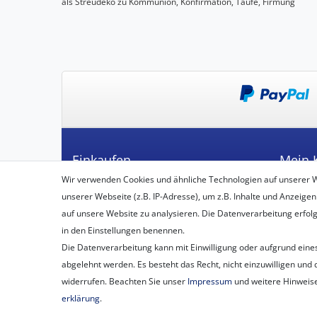
als Streudeko zu Kommunion, Konfirmation, Taufe, Firmung
Einkaufen
Mein 
Wir verwenden Cookies und ähnliche Technologien auf unserer 
Zahlungsarten
Registrie
unserer Webseite (z.B. IP-Adresse), um z.B. Inhalte und Anzeigen
Versandarten & -kosten
Login
auf unsere Website zu analysieren. Die Datenverarbeitung erfolgt 
Widerrufsbelehrung
in den Einstellungen benennen.
Vertrag widerrufen
Die Datenverarbeitung kann mit Einwilligung oder aufgrund eines
Warenkorb
abgelehnt werden. Es besteht das Recht, nicht einzuwilligen und 
Zur Kasse
widerrufen. Beachten Sie unser
Impressum
und weitere Hinweis
erklärung
.