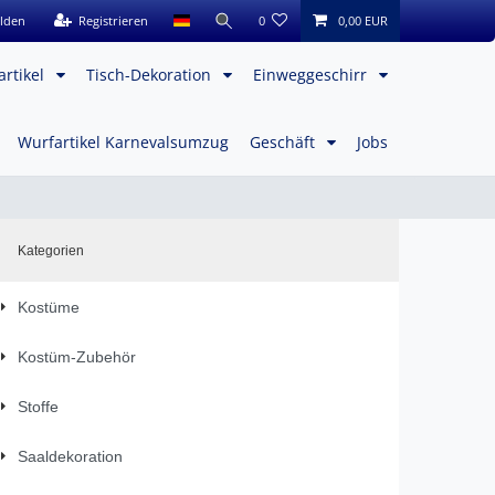
lden
Registrieren
0
0,00 EUR
artikel
Tisch-Dekoration
Einweggeschirr
Wurfartikel Karnevalsumzug
Geschäft
Jobs
Kategorien
Kostüme
Kostüm-Zubehör
Stoffe
Saaldekoration