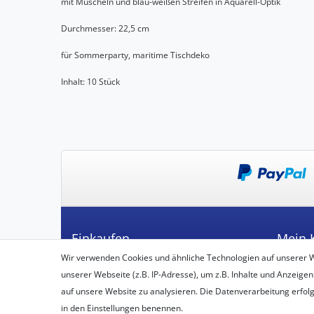
mit Muscheln und blau-weißen Streifen in Aquarell-Optik
Durchmesser: 22,5 cm
für Sommerparty, maritime Tischdeko
Inhalt: 10 Stück
Einkaufen
Mein 
Wir verwenden Cookies und ähnliche Technologien auf unserer 
Zahlungsarten
Registrie
unserer Webseite (z.B. IP-Adresse), um z.B. Inhalte und Anzeigen
Versandarten & -kosten
Login
auf unsere Website zu analysieren. Die Datenverarbeitung erfolgt 
Widerrufsbelehrung
in den Einstellungen benennen.
Vertrag widerrufen