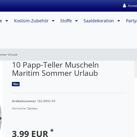
Anme
me
Kostüm-Zubehör
Stoffe
Saaldekoration
Party
mmer Urlaub
10 Papp-Teller Muscheln
Maritim Sommer Urlaub
Neu
Artikelnummer
182-8892-99
Hersteller
Santex
*
3,99 EUR