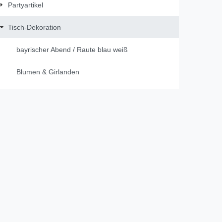
Partyartikel
Tisch-Dekoration
bayrischer Abend / Raute blau weiß
Blumen & Girlanden
Dekobänder
DUNI
Figuren
Gastgeschenke
Gästebücher / Fotobücher
Geburt & Taufe