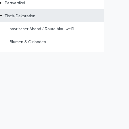
Partyartikel
Tisch-Dekoration
bayrischer Abend / Raute blau weiß
Blumen & Girlanden
Dekobänder
DUNI
Figuren
Gastgeschenke
Gästebücher / Fotobücher
Geburt & Taufe