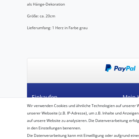
als Hänge-Dekoration
Größe: ca. 20cm
Lieferumfang: 1 Herz in Farbe grau
Einkaufen
Mein 
Wir verwenden Cookies und ähnliche Technologien auf unserer 
Zahlungsarten
Registrie
unserer Webseite (z.B. IP-Adresse), um z.B. Inhalte und Anzeigen
Versandarten & -kosten
Login
auf unsere Website zu analysieren. Die Datenverarbeitung erfolgt 
Widerrufsbelehrung
in den Einstellungen benennen.
Vertrag widerrufen
Die Datenverarbeitung kann mit Einwilligung oder aufgrund eines
Warenkorb