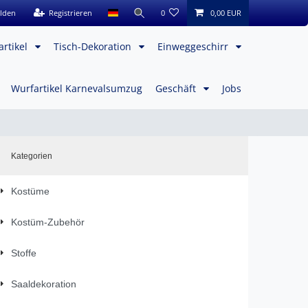
lden
Registrieren
0
0,00 EUR
artikel
Tisch-Dekoration
Einweggeschirr
Wurfartikel Karnevalsumzug
Geschäft
Jobs
Kategorien
Kostüme
Kostüm-Zubehör
Stoffe
Saaldekoration