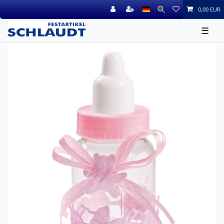
0,00 EUR
☰