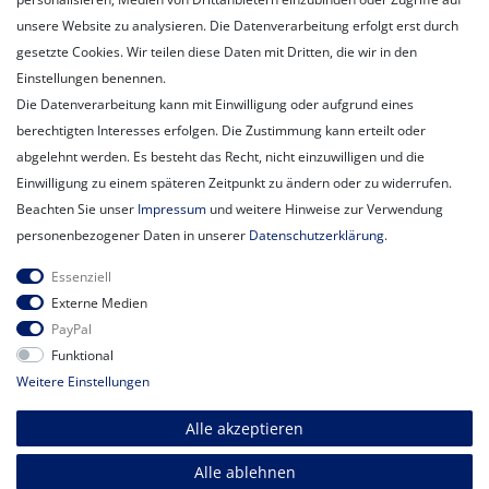
Unternehmen
unsere Website zu analysieren. Die Datenverarbeitung erfolgt erst durch
Unser Ballon-Lieferservice
gesetzte Cookies. Wir teilen diese Daten mit Dritten, die wir in den
Unsere Filiale
Einstellungen benennen.
Unsere Mitarbeiter
Die Datenverarbeitung kann mit Einwilligung oder aufgrund eines
Kontakt
berechtigten Interesses erfolgen. Die Zustimmung kann erteilt oder
Datenschutzerklärung
abgelehnt werden. Es besteht das Recht, nicht einzuwilligen und die
AGB
Einwilligung zu einem späteren Zeitpunkt zu ändern oder zu widerrufen.
Impressum
Beachten Sie unser
Impressum
und weitere Hinweise zur Verwendung
Newsletter
personenbezogener Daten in unserer
Daten­schutz­erklärung
.
Newsletter
E-MAIL **
Essenziell
Honig
Externe Medien
PayPal
Hiermit bestätige ich, dass ich die
Daten­schutz­erklärung
gelesen habe.
Funktional
Meine Einwilligung kann ich jederzeit widerrufen.**
Weitere Einstellungen
Abonnieren
Alle akzeptieren
** Hierbei handelt es sich um ein Pflichtfeld.
Alle ablehnen