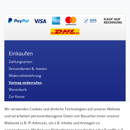
Einkaufen
Zahlungsarten
Versandarten & -kosten
Widerrufsbelehrung
Vertrag widerrufen
Warenkorb
Zur Kasse
Mein Konto
Wir verwenden Cookies und ähnliche Technologien auf unserer Website
Registrieren
und verarbeiten personenbezogene Daten von Besucher:innen unserer
Login
Webseite (z.B. IP-Adresse), um z.B. Inhalte und Anzeigen zu
personalisieren, Medien von Drittanbietern einzubinden oder Zugriffe auf