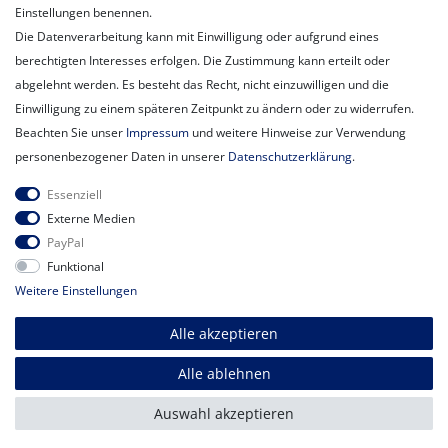
Unsere Filiale
Einstellungen benennen.
Unsere Mitarbeiter
Die Datenverarbeitung kann mit Einwilligung oder aufgrund eines
Kontakt
berechtigten Interesses erfolgen. Die Zustimmung kann erteilt oder
Datenschutzerklärung
abgelehnt werden. Es besteht das Recht, nicht einzuwilligen und die
AGB
Einwilligung zu einem späteren Zeitpunkt zu ändern oder zu widerrufen.
Impressum
Beachten Sie unser
Impressum
und weitere Hinweise zur Verwendung
Newsletter
personenbezogener Daten in unserer
Daten­schutz­erklärung
.
Newsletter
E-MAIL **
Essenziell
Honig
Externe Medien
PayPal
Hiermit bestätige ich, dass ich die
Daten­schutz­erklärung
gelesen habe.
Funktional
Meine Einwilligung kann ich jederzeit widerrufen.**
Weitere Einstellungen
Abonnieren
Alle akzeptieren
** Hierbei handelt es sich um ein Pflichtfeld.
Alle ablehnen
© Copyright 2026 | Alle Rechte vorbehalten.
Auswahl akzeptieren