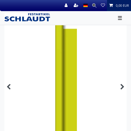
0,00 EUR
☰