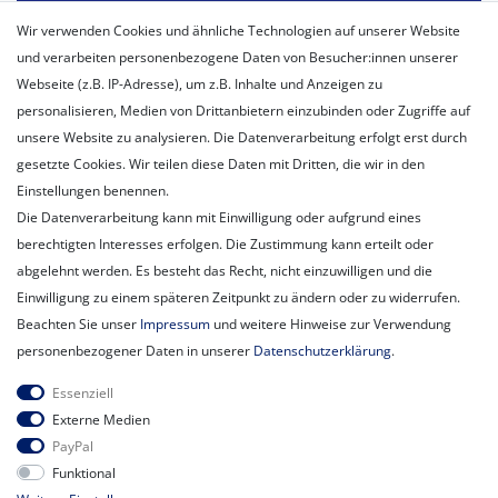
Mein Konto
Wir verwenden Cookies und ähnliche Technologien auf unserer Website
Registrieren
und verarbeiten personenbezogene Daten von Besucher:innen unserer
Login
Webseite (z.B. IP-Adresse), um z.B. Inhalte und Anzeigen zu
personalisieren, Medien von Drittanbietern einzubinden oder Zugriffe auf
Unternehmen
unsere Website zu analysieren. Die Datenverarbeitung erfolgt erst durch
Unser Ballon-Lieferservice
gesetzte Cookies. Wir teilen diese Daten mit Dritten, die wir in den
Unsere Filiale
Einstellungen benennen.
Unsere Mitarbeiter
Die Datenverarbeitung kann mit Einwilligung oder aufgrund eines
Kontakt
berechtigten Interesses erfolgen. Die Zustimmung kann erteilt oder
Datenschutzerklärung
abgelehnt werden. Es besteht das Recht, nicht einzuwilligen und die
AGB
Einwilligung zu einem späteren Zeitpunkt zu ändern oder zu widerrufen.
Impressum
Beachten Sie unser
Impressum
und weitere Hinweise zur Verwendung
Newsletter
personenbezogener Daten in unserer
Daten­schutz­erklärung
.
Newsletter
E-MAIL **
Essenziell
Honig
Externe Medien
PayPal
Hiermit bestätige ich, dass ich die
Daten­schutz­erklärung
gelesen habe.
Funktional
Meine Einwilligung kann ich jederzeit widerrufen.**