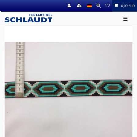
0,00 EUR
☰