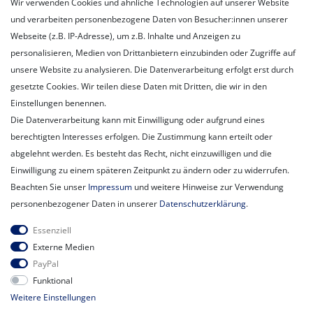
Wir verwenden Cookies und ähnliche Technologien auf unserer Website
Registrieren
und verarbeiten personenbezogene Daten von Besucher:innen unserer
Login
Webseite (z.B. IP-Adresse), um z.B. Inhalte und Anzeigen zu
personalisieren, Medien von Drittanbietern einzubinden oder Zugriffe auf
Unternehmen
unsere Website zu analysieren. Die Datenverarbeitung erfolgt erst durch
Unser Ballon-Lieferservice
gesetzte Cookies. Wir teilen diese Daten mit Dritten, die wir in den
Unsere Filiale
Einstellungen benennen.
Unsere Mitarbeiter
Die Datenverarbeitung kann mit Einwilligung oder aufgrund eines
Kontakt
berechtigten Interesses erfolgen. Die Zustimmung kann erteilt oder
Datenschutzerklärung
abgelehnt werden. Es besteht das Recht, nicht einzuwilligen und die
AGB
Einwilligung zu einem späteren Zeitpunkt zu ändern oder zu widerrufen.
Impressum
Beachten Sie unser
Impressum
und weitere Hinweise zur Verwendung
Newsletter
personenbezogener Daten in unserer
Daten­schutz­erklärung
.
Newsletter
E-MAIL **
Essenziell
Honig
Externe Medien
PayPal
Hiermit bestätige ich, dass ich die
Daten­schutz­erklärung
gelesen habe.
Funktional
Meine Einwilligung kann ich jederzeit widerrufen.**
Weitere Einstellungen