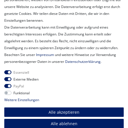
Unternehmen
unsere Website zu analysieren. Die Datenverarbeitung erfolgt erst durch
Unser Ballon-Lieferservice
gesetzte Cookies. Wir teilen diese Daten mit Dritten, die wir in den
Unsere Filiale
Einstellungen benennen.
Unsere Mitarbeiter
Die Datenverarbeitung kann mit Einwilligung oder aufgrund eines
Kontakt
berechtigten Interesses erfolgen. Die Zustimmung kann erteilt oder
Datenschutzerklärung
abgelehnt werden. Es besteht das Recht, nicht einzuwilligen und die
AGB
Einwilligung zu einem späteren Zeitpunkt zu ändern oder zu widerrufen.
Impressum
Beachten Sie unser
Impressum
und weitere Hinweise zur Verwendung
Newsletter
personenbezogener Daten in unserer
Daten­schutz­erklärung
.
Newsletter
E-MAIL **
Essenziell
Honig
Externe Medien
PayPal
Hiermit bestätige ich, dass ich die
Daten­schutz­erklärung
gelesen habe.
Funktional
Meine Einwilligung kann ich jederzeit widerrufen.**
Weitere Einstellungen
Abonnieren
Alle akzeptieren
** Hierbei handelt es sich um ein Pflichtfeld.
Alle ablehnen