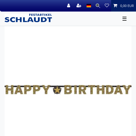
0,00 EUR
☰