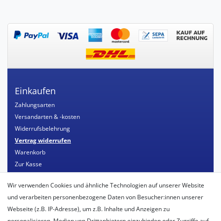
Einkaufen
Zahlungsarten
Versandarten & -kosten
Widerrufsbelehrung
Vertrag widerrufen
Warenkorb
Zur Kasse
Mein Konto
Wir verwenden Cookies und ähnliche Technologien auf unserer Website
Registrieren
und verarbeiten personenbezogene Daten von Besucher:innen unserer
Login
Webseite (z.B. IP-Adresse), um z.B. Inhalte und Anzeigen zu
personalisieren, Medien von Drittanbietern einzubinden oder Zugriffe auf