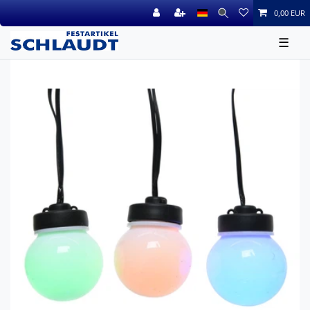
0,00 EUR
☰