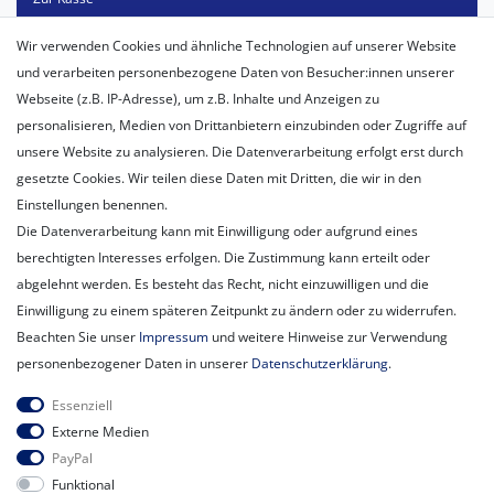
Mein Konto
Wir verwenden Cookies und ähnliche Technologien auf unserer Website
Registrieren
und verarbeiten personenbezogene Daten von Besucher:innen unserer
Login
Webseite (z.B. IP-Adresse), um z.B. Inhalte und Anzeigen zu
personalisieren, Medien von Drittanbietern einzubinden oder Zugriffe auf
Unternehmen
unsere Website zu analysieren. Die Datenverarbeitung erfolgt erst durch
Unser Ballon-Lieferservice
gesetzte Cookies. Wir teilen diese Daten mit Dritten, die wir in den
Unsere Filiale
Einstellungen benennen.
Unsere Mitarbeiter
Die Datenverarbeitung kann mit Einwilligung oder aufgrund eines
Kontakt
berechtigten Interesses erfolgen. Die Zustimmung kann erteilt oder
Datenschutzerklärung
abgelehnt werden. Es besteht das Recht, nicht einzuwilligen und die
AGB
Einwilligung zu einem späteren Zeitpunkt zu ändern oder zu widerrufen.
Impressum
Beachten Sie unser
Impressum
und weitere Hinweise zur Verwendung
Newsletter
personenbezogener Daten in unserer
Daten­schutz­erklärung
.
Newsletter
E-MAIL **
Essenziell
Honig
Externe Medien
PayPal
Hiermit bestätige ich, dass ich die
Daten­schutz­erklärung
gelesen habe.
Funktional
Meine Einwilligung kann ich jederzeit widerrufen.**