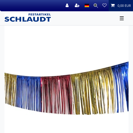
0,00 EUR
☰