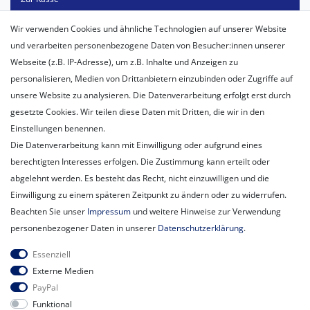
Mein Konto
Wir verwenden Cookies und ähnliche Technologien auf unserer Website
Registrieren
und verarbeiten personenbezogene Daten von Besucher:innen unserer
Login
Webseite (z.B. IP-Adresse), um z.B. Inhalte und Anzeigen zu
personalisieren, Medien von Drittanbietern einzubinden oder Zugriffe auf
Unternehmen
unsere Website zu analysieren. Die Datenverarbeitung erfolgt erst durch
Unser Ballon-Lieferservice
gesetzte Cookies. Wir teilen diese Daten mit Dritten, die wir in den
Unsere Filiale
Einstellungen benennen.
Unsere Mitarbeiter
Die Datenverarbeitung kann mit Einwilligung oder aufgrund eines
Kontakt
berechtigten Interesses erfolgen. Die Zustimmung kann erteilt oder
Datenschutzerklärung
abgelehnt werden. Es besteht das Recht, nicht einzuwilligen und die
AGB
Einwilligung zu einem späteren Zeitpunkt zu ändern oder zu widerrufen.
Impressum
Beachten Sie unser
Impressum
und weitere Hinweise zur Verwendung
Newsletter
personenbezogener Daten in unserer
Daten­schutz­erklärung
.
Newsletter
E-MAIL **
Essenziell
Honig
Externe Medien
PayPal
Hiermit bestätige ich, dass ich die
Daten­schutz­erklärung
gelesen habe.
Funktional
Meine Einwilligung kann ich jederzeit widerrufen.**