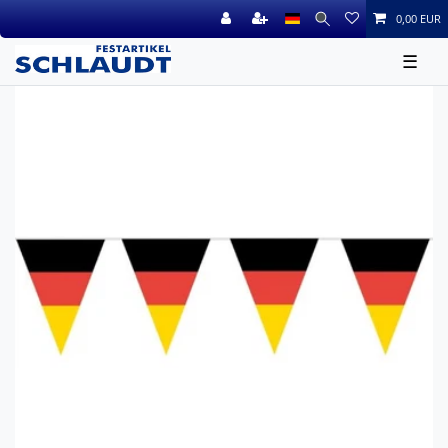
0,00 EUR
☰