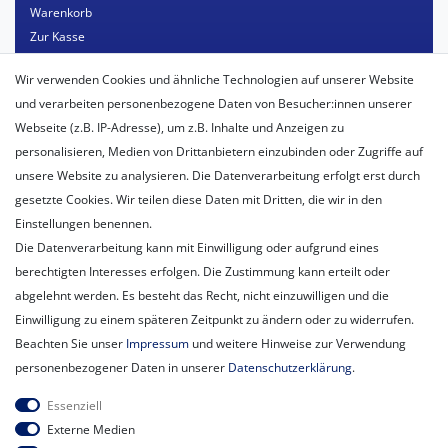
Warenkorb
Zur Kasse
Mein Konto
Wir verwenden Cookies und ähnliche Technologien auf unserer Website
Registrieren
und verarbeiten personenbezogene Daten von Besucher:innen unserer
Login
Webseite (z.B. IP-Adresse), um z.B. Inhalte und Anzeigen zu
personalisieren, Medien von Drittanbietern einzubinden oder Zugriffe auf
Unternehmen
unsere Website zu analysieren. Die Datenverarbeitung erfolgt erst durch
Unser Ballon-Lieferservice
gesetzte Cookies. Wir teilen diese Daten mit Dritten, die wir in den
Unsere Filiale
Einstellungen benennen.
Unsere Mitarbeiter
Die Datenverarbeitung kann mit Einwilligung oder aufgrund eines
Kontakt
berechtigten Interesses erfolgen. Die Zustimmung kann erteilt oder
Datenschutzerklärung
abgelehnt werden. Es besteht das Recht, nicht einzuwilligen und die
AGB
Einwilligung zu einem späteren Zeitpunkt zu ändern oder zu widerrufen.
Impressum
Beachten Sie unser
Impressum
und weitere Hinweise zur Verwendung
Newsletter
personenbezogener Daten in unserer
Daten­schutz­erklärung
.
Newsletter
E-MAIL **
Essenziell
Honig
Externe Medien