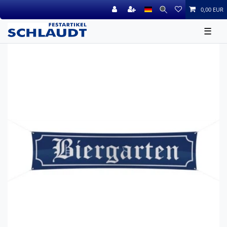
0,00 EUR
☰