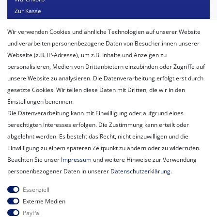
Zur Kasse
Mein Konto
Wir verwenden Cookies und ähnliche Technologien auf unserer Website
Registrieren
und verarbeiten personenbezogene Daten von Besucher:innen unserer
Login
Webseite (z.B. IP-Adresse), um z.B. Inhalte und Anzeigen zu
personalisieren, Medien von Drittanbietern einzubinden oder Zugriffe auf
Unternehmen
unsere Website zu analysieren. Die Datenverarbeitung erfolgt erst durch
Unser Ballon-Lieferservice
gesetzte Cookies. Wir teilen diese Daten mit Dritten, die wir in den
Unsere Filiale
Einstellungen benennen.
Unsere Mitarbeiter
Die Datenverarbeitung kann mit Einwilligung oder aufgrund eines
Kontakt
berechtigten Interesses erfolgen. Die Zustimmung kann erteilt oder
Datenschutzerklärung
abgelehnt werden. Es besteht das Recht, nicht einzuwilligen und die
AGB
Einwilligung zu einem späteren Zeitpunkt zu ändern oder zu widerrufen.
Impressum
Beachten Sie unser
Impressum
und weitere Hinweise zur Verwendung
Newsletter
personenbezogener Daten in unserer
Daten­schutz­erklärung
.
Newsletter
E-MAIL **
Essenziell
Honig
Externe Medien
PayPal
Hiermit bestätige ich, dass ich die
Daten­schutz­erklärung
gelesen habe.