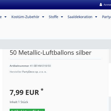
Anme
me
Kostüm-Zubehör
Stoffe
Saaldekoration
Party
50 Metallic-Luftballons silber
Artikelnummer
41-SB14M-018/50
Hersteller
PartyDeco sp. z o. o.
*
7,99 EUR
Inhalt
1
Stück