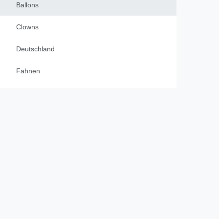
Ballons
Clowns
Deutschland
Fahnen
Girlanden
Hawaii
Halloween
Laternen / Lampions
Mainzer Fastnacht
bayrischer Abend / Raute blau weiß