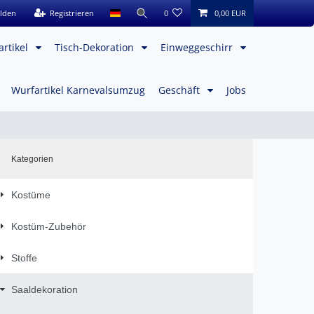
lden
Registrieren
0
0,00 EUR
artikel
Tisch-Dekoration
Einweggeschirr
Wurfartikel Karnevalsumzug
Geschäft
Jobs
Kategorien
Kostüme
Kostüm-Zubehör
Stoffe
Saaldekoration