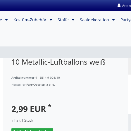
Anme
me
Kostüm-Zubehör
Stoffe
Saaldekoration
Party
10 Metallic-Luftballons weiß
Artikelnummer
41-SB14M-008/10
Hersteller
PartyDeco sp. z o. o.
*
2,99 EUR
Inhalt
1
Stück