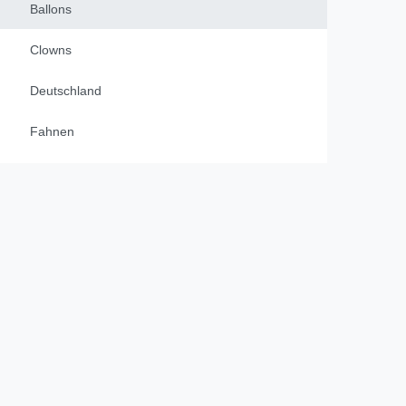
Ballons
Clowns
Deutschland
Fahnen
Girlanden
Hawaii
Halloween
Laternen / Lampions
Mainzer Fastnacht
bayrischer Abend / Raute blau weiß