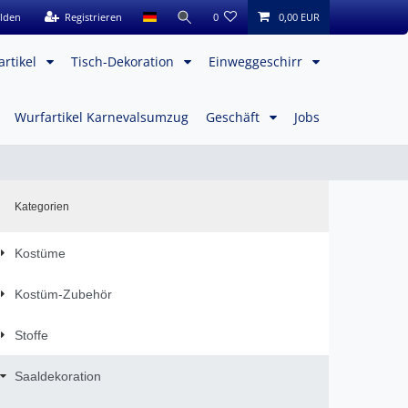
lden
Registrieren
0
0,00 EUR
artikel
Tisch-Dekoration
Einweggeschirr
Wurfartikel Karnevalsumzug
Geschäft
Jobs
Kategorien
Kostüme
Kostüm-Zubehör
Stoffe
Saaldekoration