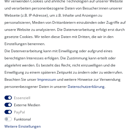
Wir verwenden Cookies und ähnliche Technologien auf unserer Website
Registrieren
und verarbeiten personenbezogene Daten von Besucher:innen unserer
Login
Webseite (z.B. IP-Adresse), um z.B. Inhalte und Anzeigen zu
personalisieren, Medien von Drittanbietern einzubinden oder Zugriffe auf
Unternehmen
unsere Website zu analysieren. Die Datenverarbeitung erfolgt erst durch
Unser Ballon-Lieferservice
gesetzte Cookies. Wir teilen diese Daten mit Dritten, die wir in den
Unsere Filiale
Einstellungen benennen.
Unsere Mitarbeiter
Die Datenverarbeitung kann mit Einwilligung oder aufgrund eines
Kontakt
berechtigten Interesses erfolgen. Die Zustimmung kann erteilt oder
Datenschutzerklärung
abgelehnt werden. Es besteht das Recht, nicht einzuwilligen und die
AGB
Einwilligung zu einem späteren Zeitpunkt zu ändern oder zu widerrufen.
Impressum
Beachten Sie unser
Impressum
und weitere Hinweise zur Verwendung
Newsletter
personenbezogener Daten in unserer
Daten­schutz­erklärung
.
Newsletter
E-MAIL **
Essenziell
Honig
Externe Medien
PayPal
Hiermit bestätige ich, dass ich die
Daten­schutz­erklärung
gelesen habe.
Funktional
Meine Einwilligung kann ich jederzeit widerrufen.**
Weitere Einstellungen