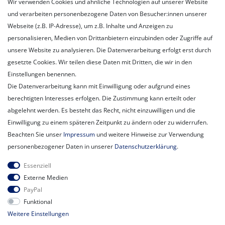
Wir verwenden Cookies und ähnliche Technologien auf unserer Website
Registrieren
und verarbeiten personenbezogene Daten von Besucher:innen unserer
Login
Webseite (z.B. IP-Adresse), um z.B. Inhalte und Anzeigen zu
personalisieren, Medien von Drittanbietern einzubinden oder Zugriffe auf
Unternehmen
unsere Website zu analysieren. Die Datenverarbeitung erfolgt erst durch
Unser Ballon-Lieferservice
gesetzte Cookies. Wir teilen diese Daten mit Dritten, die wir in den
Unsere Filiale
Einstellungen benennen.
Unsere Mitarbeiter
Die Datenverarbeitung kann mit Einwilligung oder aufgrund eines
Kontakt
berechtigten Interesses erfolgen. Die Zustimmung kann erteilt oder
Datenschutzerklärung
abgelehnt werden. Es besteht das Recht, nicht einzuwilligen und die
AGB
Einwilligung zu einem späteren Zeitpunkt zu ändern oder zu widerrufen.
Impressum
Beachten Sie unser
Impressum
und weitere Hinweise zur Verwendung
Newsletter
personenbezogener Daten in unserer
Daten­schutz­erklärung
.
Newsletter
E-MAIL **
Essenziell
Honig
Externe Medien
PayPal
Hiermit bestätige ich, dass ich die
Daten­schutz­erklärung
gelesen habe.
Funktional
Meine Einwilligung kann ich jederzeit widerrufen.**
Weitere Einstellungen