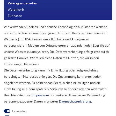
Vertrag widerrufen
Warenkorb
Zur Kasse
Mein Konto
Wir verwenden Cookies und ähnliche Technologien auf unserer Website
Registrieren
und verarbeiten personenbezogene Daten von Besucher:innen unserer
Login
Webseite (z.B. IP-Adresse), um z.B. Inhalte und Anzeigen zu
personalisieren, Medien von Drittanbietern einzubinden oder Zugriffe auf
Unternehmen
unsere Website zu analysieren. Die Datenverarbeitung erfolgt erst durch
Unser Ballon-Lieferservice
gesetzte Cookies. Wir teilen diese Daten mit Dritten, die wir in den
Unsere Filiale
Einstellungen benennen.
Unsere Mitarbeiter
Die Datenverarbeitung kann mit Einwilligung oder aufgrund eines
Kontakt
berechtigten Interesses erfolgen. Die Zustimmung kann erteilt oder
Datenschutzerklärung
abgelehnt werden. Es besteht das Recht, nicht einzuwilligen und die
AGB
Einwilligung zu einem späteren Zeitpunkt zu ändern oder zu widerrufen.
Impressum
Beachten Sie unser
Impressum
und weitere Hinweise zur Verwendung
Newsletter
personenbezogener Daten in unserer
Daten­schutz­erklärung
.
Newsletter
E-MAIL **
Essenziell
Honig