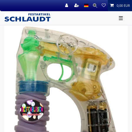
0,00 EUR
☰