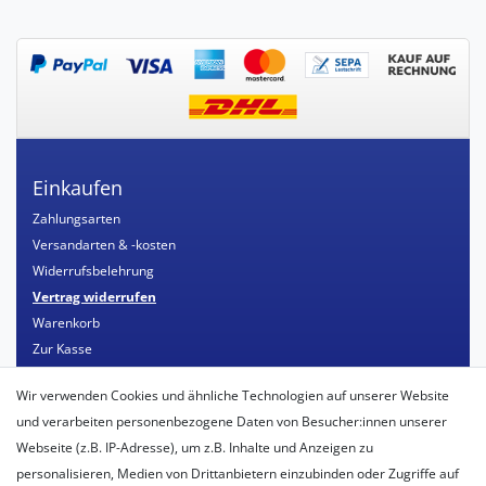
Einkaufen
Zahlungsarten
Versandarten & -kosten
Widerrufsbelehrung
Vertrag widerrufen
Warenkorb
Zur Kasse
Mein Konto
Wir verwenden Cookies und ähnliche Technologien auf unserer Website
Registrieren
und verarbeiten personenbezogene Daten von Besucher:innen unserer
Login
Webseite (z.B. IP-Adresse), um z.B. Inhalte und Anzeigen zu
personalisieren, Medien von Drittanbietern einzubinden oder Zugriffe auf
Unternehmen