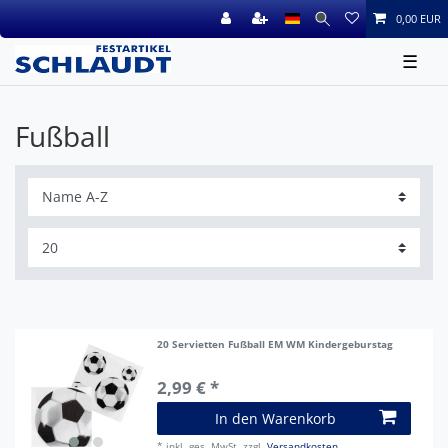
0,00 EUR
☰
Fußball
20 Servietten Fußball EM WM Kindergeburstag
2,99 € *
In den Warenkorb
*
inkl. ges. MwSt.
zzgl.
Versandkosten