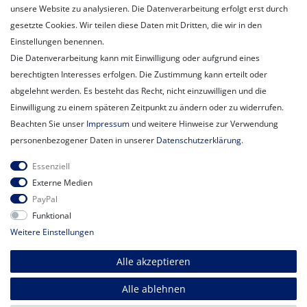
unsere Website zu analysieren. Die Datenverarbeitung erfolgt erst durch
Unser Ballon-Lieferservice
gesetzte Cookies. Wir teilen diese Daten mit Dritten, die wir in den
Unsere Filiale
Einstellungen benennen.
Unsere Mitarbeiter
Die Datenverarbeitung kann mit Einwilligung oder aufgrund eines
Kontakt
berechtigten Interesses erfolgen. Die Zustimmung kann erteilt oder
Datenschutzerklärung
abgelehnt werden. Es besteht das Recht, nicht einzuwilligen und die
AGB
Einwilligung zu einem späteren Zeitpunkt zu ändern oder zu widerrufen.
Impressum
Beachten Sie unser
Impressum
und weitere Hinweise zur Verwendung
Newsletter
personenbezogener Daten in unserer
Daten­schutz­erklärung
.
Newsletter
E-MAIL **
Essenziell
Honig
Externe Medien
PayPal
Hiermit bestätige ich, dass ich die
Daten­schutz­erklärung
gelesen habe.
Funktional
Meine Einwilligung kann ich jederzeit widerrufen.**
Weitere Einstellungen
Abonnieren
Alle akzeptieren
** Hierbei handelt es sich um ein Pflichtfeld.
Alle ablehnen
© Copyright 2026 | Alle Rechte vorbehalten.