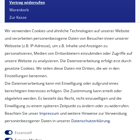
Vertrag widerrufen
Warenkorb
Zur Kasse
Mein Konto
Wir verwenden Cookies und ähnliche Technologien auf unserer Website
Registrieren
und verarbeiten personenbezogene Daten von Besucher:innen unserer
Login
Webseite (z.B. IP-Adresse), um z.B. Inhalte und Anzeigen zu
personalisieren, Medien von Drittanbietern einzubinden oder Zugriffe auf
Unternehmen
unsere Website zu analysieren. Die Datenverarbeitung erfolgt erst durch
Unser Ballon-Lieferservice
gesetzte Cookies. Wir teilen diese Daten mit Dritten, die wir in den
Unsere Filiale
Einstellungen benennen.
Unsere Mitarbeiter
Die Datenverarbeitung kann mit Einwilligung oder aufgrund eines
Kontakt
berechtigten Interesses erfolgen. Die Zustimmung kann erteilt oder
Datenschutzerklärung
abgelehnt werden. Es besteht das Recht, nicht einzuwilligen und die
AGB
Einwilligung zu einem späteren Zeitpunkt zu ändern oder zu widerrufen.
Impressum
Beachten Sie unser
Impressum
und weitere Hinweise zur Verwendung
Newsletter
personenbezogener Daten in unserer
Daten­schutz­erklärung
.
Newsletter
E-MAIL **
Essenziell
Honig