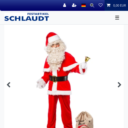
0,00 EUR
☰