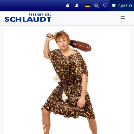
0,00 EUR
☰