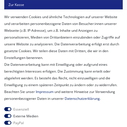
Zur Kasse
Mein Konto
Wir verwenden Cookies und ähnliche Technologien auf unserer Website
Registrieren
und verarbeiten personenbezogene Daten von Besucher:innen unserer
Login
Webseite (z.B. IP-Adresse), um z.B. Inhalte und Anzeigen zu
personalisieren, Medien von Drittanbietern einzubinden oder Zugriffe auf
Unternehmen
unsere Website zu analysieren. Die Datenverarbeitung erfolgt erst durch
Unser Ballon-Lieferservice
gesetzte Cookies. Wir teilen diese Daten mit Dritten, die wir in den
Unsere Filiale
Einstellungen benennen.
Unsere Mitarbeiter
Die Datenverarbeitung kann mit Einwilligung oder aufgrund eines
Kontakt
berechtigten Interesses erfolgen. Die Zustimmung kann erteilt oder
Datenschutzerklärung
abgelehnt werden. Es besteht das Recht, nicht einzuwilligen und die
AGB
Einwilligung zu einem späteren Zeitpunkt zu ändern oder zu widerrufen.
Impressum
Beachten Sie unser
Impressum
und weitere Hinweise zur Verwendung
Newsletter
personenbezogener Daten in unserer
Daten­schutz­erklärung
.
Newsletter
E-MAIL **
Essenziell
Honig
Externe Medien
PayPal
Hiermit bestätige ich, dass ich die
Daten­schutz­erklärung
gelesen habe.