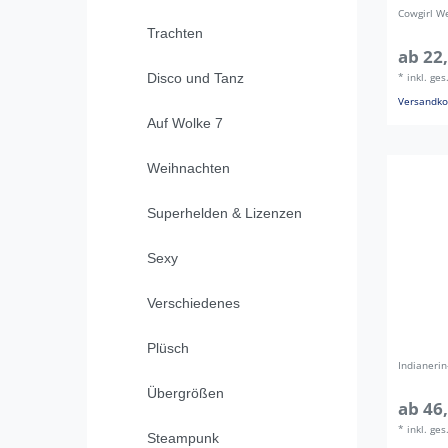
Cowgirl W
Trachten
ab 22,
Disco und Tanz
*
inkl. ge
Versandko
Auf Wolke 7
Weihnachten
Superhelden & Lizenzen
Sexy
Verschiedenes
Plüsch
Indianerin
Übergrößen
ab 46,
*
inkl. ge
Steampunk