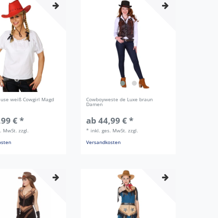
luse weiß Cowgirl Magd
Cowboyweste de Luxe braun
Damen
,99 € *
ab 44,99 € *
s. MwSt.
zzgl.
*
inkl. ges. MwSt.
zzgl.
osten
Versandkosten