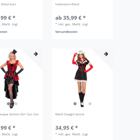
 Kleid kurz
Indianerin-Kleid
,99 € *
ab 35,99 € *
s. MwSt.
zzgl.
*
inkl. ges. MwSt.
zzgl.
osten
Versandkosten
lesque Saloon Girl Can Can
Kleid Cowgirl Jessie
,99 € *
34,95 € *
s. MwSt.
zzgl.
*
inkl. ges. MwSt.
zzgl.