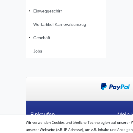
Einweggeschirr
Wurfartikel Karnevalsumzug
Geschäft
Jobs
Einkaufen
Mein 
Wir verwenden Cookies und ähnliche Technologien auf unserer 
Zahlungsarten
Registrie
unserer Webseite (z.B. IP-Adresse), um z.B. Inhalte und Anzeigen
Versandarten & -kosten
Login