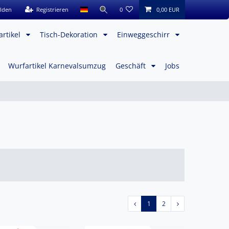
lden
Registrieren
0
0,00 EUR
artikel
Tisch-Dekoration
Einweggeschirr
Wurfartikel Karnevalsumzug
Geschäft
Jobs
1
2