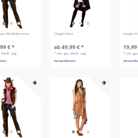
haps Wildlederimitat
Cowgirl Kleid
Cowgirl Kl
99 € *
ab 49,99 € *
19,99
s. MwSt.
zzgl.
*
inkl. ges. MwSt.
zzgl.
*
inkl. ge
sten
Versandkosten
Versandk