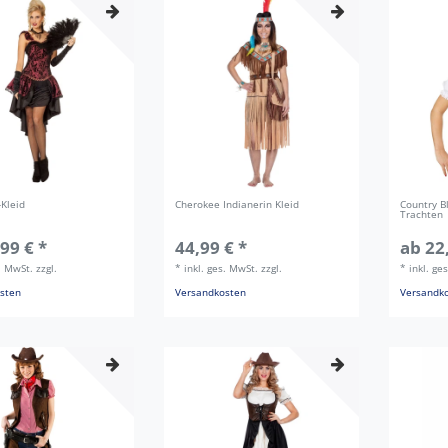
-Kleid
Cherokee Indianerin Kleid
Country B
Trachten
99 € *
44,99 € *
ab 22
s. MwSt.
zzgl.
*
inkl. ges. MwSt.
zzgl.
*
inkl. ge
sten
Versandkosten
Versandk