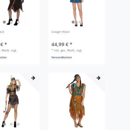
eid
Cowgirl Kleid
 € *
44,99 € *
s. MwSt.
zzgl.
*
inkl. ges. MwSt.
zzgl.
osten
Versandkosten