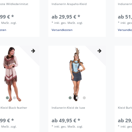
este Wildlederimitat
Indianerin Arapaho-Kleid
Indianerin
99 € *
ab 29,95 € *
ab 51
s. MwSt.
zzgl.
*
inkl. ges. MwSt.
zzgl.
*
inkl. ge
sten
Versandkosten
Versandk
-Kleid Black feather
Indianerin-Kleid de luxe
Kleid Bur
99 € *
ab 49,95 € *
ab 29
s. MwSt.
zzgl.
*
inkl. ges. MwSt.
zzgl.
*
inkl. ge