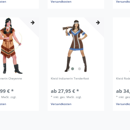
sten
Versandkosten
Versandk
ianerin Cheyenne
Kleid Indianerin Tenderfoot
Kleid Rod
99 € *
ab 27,95 € *
ab 34
s. MwSt.
zzgl.
*
inkl. ges. MwSt.
zzgl.
*
inkl. ge
sten
Versandkosten
Versandk