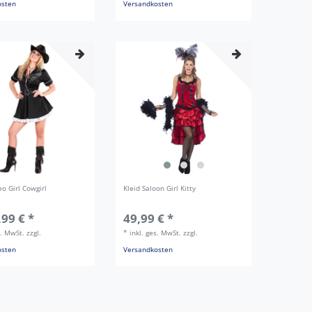
osten
Versandkosten
eo Girl Cowgirl
Kleid Saloon Girl Kitty
,99 € *
49,99 € *
s. MwSt.
zzgl.
*
inkl. ges. MwSt.
zzgl.
osten
Versandkosten