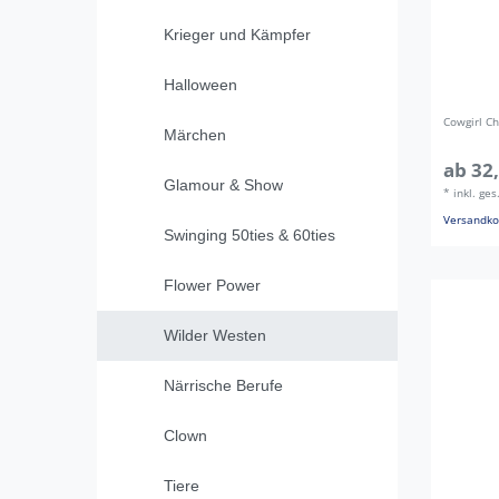
Krieger und Kämpfer
Halloween
Cowgirl C
Märchen
ab 32,
Glamour & Show
*
inkl. ge
Versandko
Swinging 50ties & 60ties
Flower Power
Wilder Westen
Närrische Berufe
Clown
Tiere