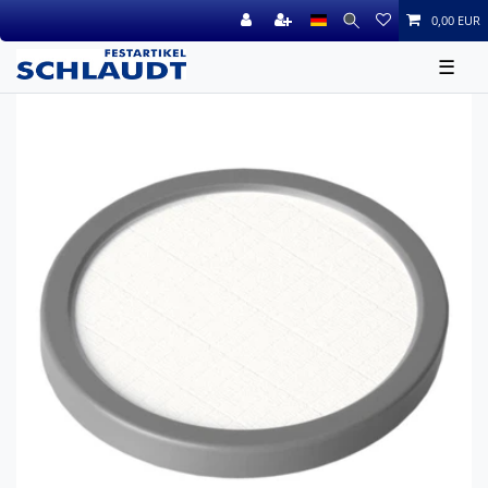
0,00 EUR
☰