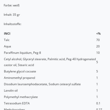
Farbe: weiß
Inhalt: 35 gr
Inhaltsstoffe:
INCI
<%
Talc
70
Aqua
20
Paraffinum liquidum, Peg-8
10
Cetyl alcohol, Glyceryl stearate, Palmitic acid, Peg-40 hydrogenated
5
castor oil, Stearic acid
Butylene glycol cocoate
5
Aminomethyl propanol
1
Disodium lauroamphodiacetate, Sodium cetearyl sulfate
1
Lanolin oil
1
Polymethyl methacrylate
1
Tetrasodium EDTA
0.1
Methylparaben
0.27