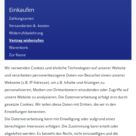
Einkaufen
Zahlungsarten
Versandarten & -kosten
Widerrufsbelehrung
Vertrag widerrufen
Warenkorb
Zur Kasse
Mein Konto
Wir verwenden Cookies und ähnliche Technologien auf unserer Website
Registrieren
und verarbeiten personenbezogene Daten von Besucher:innen unserer
Login
Webseite (z.B. IP-Adresse), um z.B. Inhalte und Anzeigen zu
personalisieren, Medien von Drittanbietern einzubinden oder Zugriffe auf
Unternehmen
unsere Website zu analysieren. Die Datenverarbeitung erfolgt erst durch
Unser Ballon-Lieferservice
gesetzte Cookies. Wir teilen diese Daten mit Dritten, die wir in den
Unsere Filiale
Einstellungen benennen.
Unsere Mitarbeiter
Die Datenverarbeitung kann mit Einwilligung oder aufgrund eines
Kontakt
berechtigten Interesses erfolgen. Die Zustimmung kann erteilt oder
Datenschutzerklärung
abgelehnt werden. Es besteht das Recht, nicht einzuwilligen und die