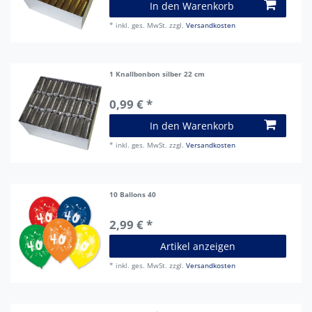
In den Warenkorb
*
inkl. ges. MwSt.
zzgl.
Versandkosten
1 Knallbonbon silber 22 cm
0,99 € *
In den Warenkorb
*
inkl. ges. MwSt.
zzgl.
Versandkosten
10 Ballons 40
2,99 € *
Artikel anzeigen
*
inkl. ges. MwSt.
zzgl.
Versandkosten