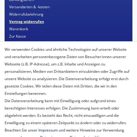
Versandarten & -kosten
Widerrufsbelehrung
Vertrag widerrufen
Warenkorb
Zur Kasse
Mein Konto
Wir verwenden Cookies und ähnliche Technologien auf unserer Website
Registrieren
und verarbeiten personenbezogene Daten von Besucher:innen unserer
Login
Webseite (z.B. IP-Adresse), um z.B. Inhalte und Anzeigen zu
personalisieren, Medien von Drittanbietern einzubinden oder Zugriffe auf
Unternehmen
unsere Website zu analysieren. Die Datenverarbeitung erfolgt erst durch
Unser Ballon-Lieferservice
gesetzte Cookies. Wir teilen diese Daten mit Dritten, die wir in den
Unsere Filiale
Einstellungen benennen.
Unsere Mitarbeiter
Die Datenverarbeitung kann mit Einwilligung oder aufgrund eines
Kontakt
berechtigten Interesses erfolgen. Die Zustimmung kann erteilt oder
Datenschutzerklärung
abgelehnt werden. Es besteht das Recht, nicht einzuwilligen und die
AGB
Einwilligung zu einem späteren Zeitpunkt zu ändern oder zu widerrufen.
Impressum
Beachten Sie unser
Impressum
und weitere Hinweise zur Verwendung