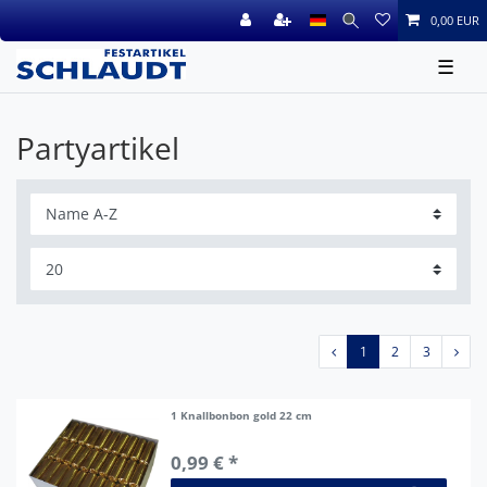
0,00 EUR
☰
Partyartikel
1
2
3
1 Knallbonbon gold 22 cm
0,99 € *